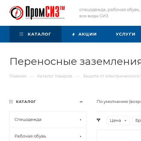
спецодежда, рабочая обувь,
все виды СИЗ
КАТАЛОГ
АКЦИИ
УСЛУГИ
Переносные заземлени
—
—
Главная
Каталог товаров
Защита от электрического 
По умолчанию (возр
КАТАЛОГ
Спецодежда
Цена
Бр
Рабочая обувь