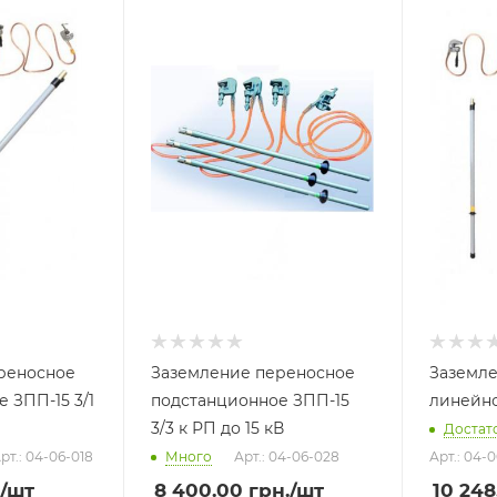
реносное
Заземление переносное
Заземл
 ЗПП-15 3/1
подстанционное ЗПП-15
линейно
3/3 к РП до 15 кВ
Достат
рт.: 04-06-018
Много
Арт.: 04-06-028
Арт.: 04-
/шт
8 400.00
грн.
/шт
10 248