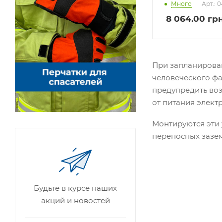
Много
Арт.: 
8 064.00
грн
При запланирова
человеческого ф
предупредить воз
от питания элект
Монтируются эти
переносных зазе
Будьте в курсе наших
акций и новостей