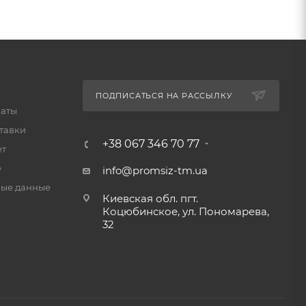
ПОДПИСАТЬСЯ НА РАССЫЛКУ
латы
тавки
+38 067 346 70 77
ет
е
info@promsiz-tm.ua
ые данные
Киевская обл. пгт.
Коцюбинское, ул. Пономарева,
32