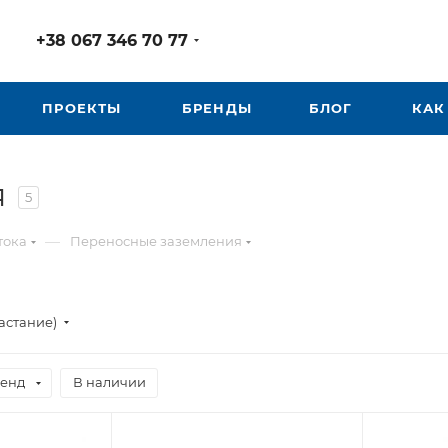
+38 067 346 70 77
ПРОЕКТЫ
БРЕНДЫ
БЛОГ
КАК
я
5
—
тока
Переносные заземления
астание)
енд
В наличии