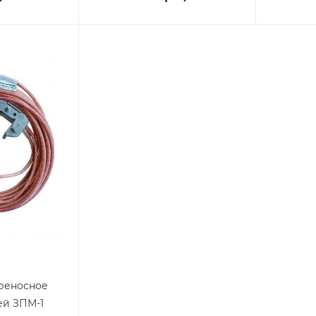
реносное
ей ЗПМ-1