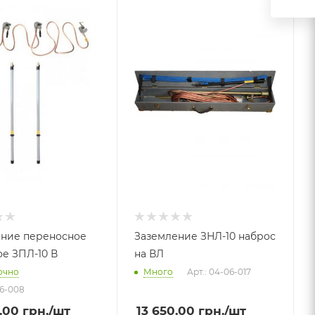
ение переносное
Заземление ЗНЛ-10 наброс
е ЗПЛ-10 В
на ВЛ
очно
Много
Арт.: 04-06-017
06-008
.00
грн.
/шт
13 650.00
грн.
/шт