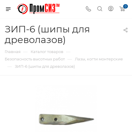
0
ЗИП-6 (шипы для
древолазов)
—
—
Главная
Каталог товаров
—
Безопасность высотных работ
Лазы, когти монтерские
—
ЗИП-6 (шипы для древолазов)