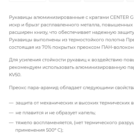
Рукавицы алюминизированные с крагами CENTER GP
искр и брызг расплавленного металла, повышенных 
расширен книзу, что обеспечивает надежную защиту
Рукавицы выполнены из термостойкого полотна Пре
состоящая из 70% покрытых преоксом ПАН-волокон 
Для усиления стойкости рукавиц к воздействию по
рекомендуем использовать алюминизированную пар
KV50.
Преокс пара-арамид обладает следующими свойств
защита от механических и высоких термических в
не плавится и не образует капель;
тяжело воспламеняется, (нет термического разру
применения 500º С);