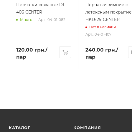
Перчатки кожаные DI-
Перчатки зимние с
406 CENTER
латексным покрыти
HKL629 CENTER
Арт.: 04-01-082
Много
Нет в наличии
Арт.: 04-01-107
120.00
грн.
/
240.00
грн.
/
пар
пар
КАТАЛОГ
КОМПАНИЯ