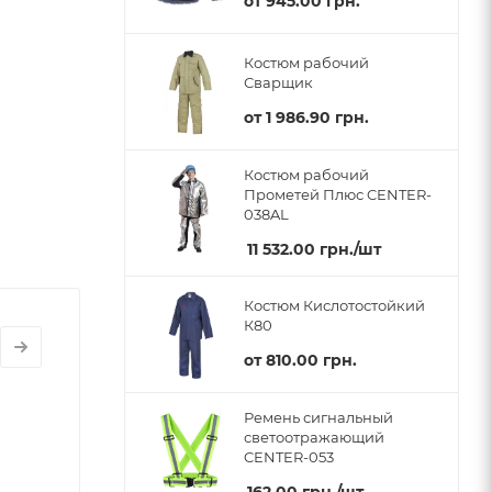
от
945.00 грн.
Костюм рабочий
Сварщик
от
1 986.90 грн.
Костюм рабочий
Прометей Плюс CENTER-
038AL
11 532.00
грн.
/шт
Костюм Кислотостойкий
К80
от
810.00 грн.
Ремень сигнальный
светоотражающий
CENTER-053
162.00
грн.
/шт