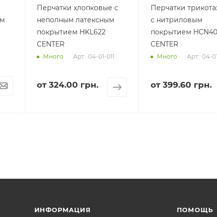
Перчатки хлопковые с
Перчатки трикот
ем
неполным латексным
с нитриловым
покрытием HKL622
покрытием HCN4
CENTER
CENTER
Арт.: 04-01-011
Арт.: 04-0
Много
Много
от
324.00 грн.
от
399.60 грн.
ИНФОРМАЦИЯ
ПОМОЩЬ