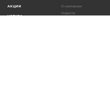
АКЦИИ
О компании
Новости
УСЛУГИ
Проекты
ПРОЕКТЫ
Партнеры
Карьера
БРЕНДЫ
Отзывы
Контакты
© 2013 - 2026 ПромСИЗ™ | Спецодежда, спецобувь, средств 