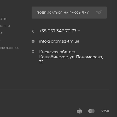
ПОДПИСАТЬСЯ НА РАССЫЛКУ
латы
тавки
+38 067 346 70 77
ет
е
info@promsiz-tm.ua
ые данные
Киевская обл. пгт.
Коцюбинское, ул. Пономарева,
32