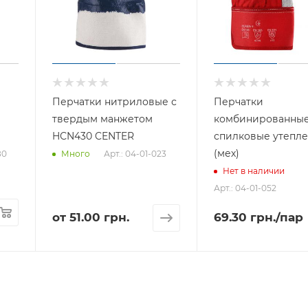
Перчатки нитриловые с
Перчатки
твердым манжетом
комбинированны
HСN430 CENTER
спилковые утепл
(мех)
80
Арт.: 04-01-023
Много
Нет в наличии
Арт.: 04-01-052
от
51.00 грн.
69.30
грн.
/пар