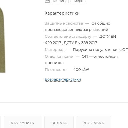
Таблица размеров
Характеристики
Защитные свойства
—
От общих
производственных загрязнений
Соответствие стандарту
—
ДСТУ EN
420:2017 , ДСТУ EN 388:2017
Материал
—
Парусина полульняная с О
Отделка ткани
—
ОП — огнестойкая
пропитка
Плотность
—
400 г/м²
Все характеристики
КАК КУПИТЬ
ОПЛАТА
ДОСТАВКА