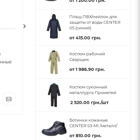
от
1 200.00 грн.
Плащ ПВХ/нейлон для
защиты от воды CENTER
05 (синий)
от
415.00 грн.
Краги сварщика для TIG
Перчатки свар
е
DI-254 CENTER
усилением
Костюм рабочий
Сварщик
енные
Арт.: 04-01-094
Много
Нет в наличии
от
1 986.90 грн.
Арт.: 04-01-054
Костюм суконный
металлурга Прометей
264.00
грн.
/
250.00
грн.
/
пар
пар
2 520.00
грн.
/шт
Ботинки кожаные
CENTER S3-M1 /металл/
от
810.00 грн.