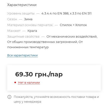
Характеристики
Уровень защиты
—
4.3.4.4 по EN 388, х.3.3 по EN 511
Сезон
—
Зима
Материал основы перчаток
—
Спилок + Хлопок
Манжет
—
Крага
Защитные свойства
—
От механических воздействий,
От общих производственных загрязнений, От
пониженных температур
Все характеристики
69.30
грн.
/пар
Нет в наличии
Пожалуйста, уточняйте возможность поставки товара и
цену у менеджера