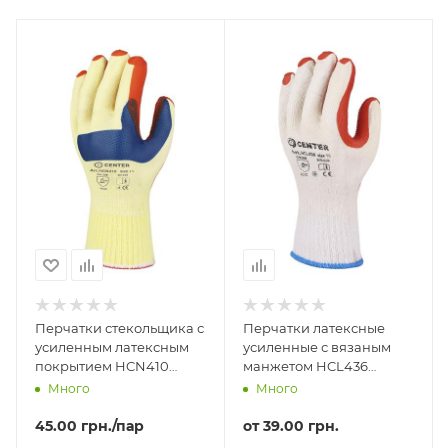
Перчатки стекольщика с
Перчатки латексные
усиленным латексным
усиленные с вязаным
покрытием HCN410
манжетом HCL436
CENTER
CENTER
Много
Много
45.00
грн.
/пар
от
39.00 грн.