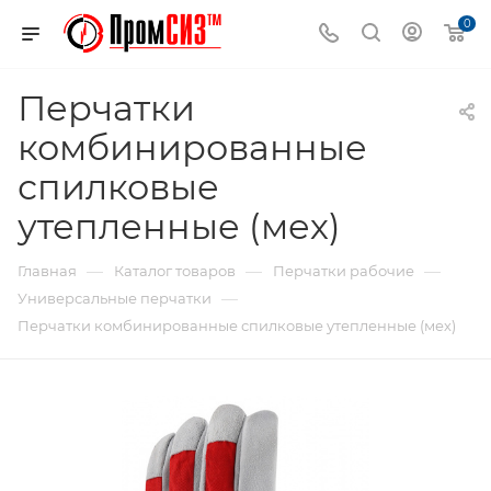
0
Перчатки
комбинированные
спилковые
утепленные (мех)
—
—
—
Главная
Каталог товаров
Перчатки рабочие
—
Универсальные перчатки
Перчатки комбинированные спилковые утепленные (мех)