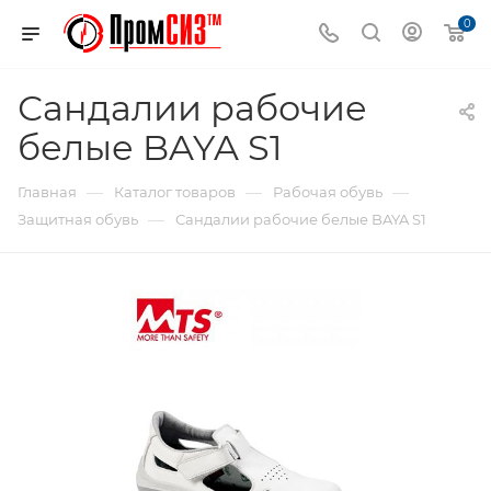
0
Сандалии рабочие
белые BAYA S1
—
—
—
Главная
Каталог товаров
Рабочая обувь
—
Защитная обувь
Сандалии рабочие белые BAYA S1