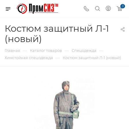
0
Костюм защитный Л-1
(новый)
—
—
—
Главная
Каталог товаров
Спецодежда
—
Химстойкая спецодежда
Костюм защитный Л-1 (новый)