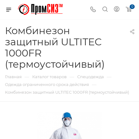
0
Комбинезон
защитный ULTITEC
1000FR
(термоустойчивый)
—
—
—
Главная
Каталог товаров
Спецодежда
—
Одежда ограниченного срока действия
Комбинезон защитный ULTITEC 1000FR (термоустойчивый)