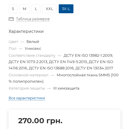
S
M
L
XXL
3X-L
Таблица размеров
Характеристики
Цвет
—
Белый
Пол
—
Унисекс
Соответствие стандарту
—
ДСТУ EN ISO 13982-1:2009,
ДСТУ EN 1073-2:2013, ДСТУ EN 1149-5:2015, ДСТУ EN ISO
14116:2016, ДСТУ EN ISO 13688:2016, ДСТУ EN 13034:2017
Основной материал
—
Многослойная ткань SMMS (100
% полипропилен)
Категория защиты
—
III химзащита
Все характеристики
270.00
грн.