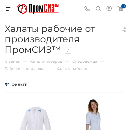
0
Халаты рабочие от
производителя
ПромСИЗ™
7
—
—
—
Главная
Каталог товаров
Спецодежда
—
Рабочая спецодежда
Халаты рабочие
ФИЛЬТР