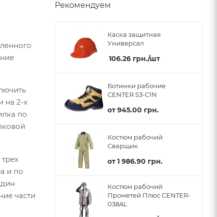
Рекомендуем
Каска защитная
Универсал
вленного
ение
106.26
грн.
/шт
Ботинки рабочие
ключить
CENTER S3-C1N
 на 2-х
от
945.00 грн.
илка по
опковой
Костюм рабочий
Сварщик
 трех
от
1 986.90 грн.
а и по
один
Костюм рабочий
ние части
Прометей Плюс CENTER-
038AL