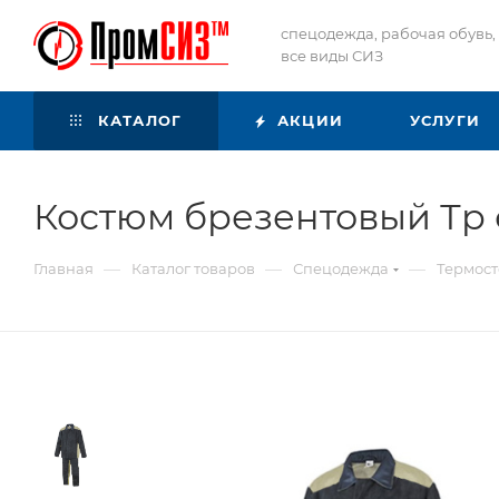
спецодежда, рабочая обувь,
все виды СИЗ
КАТАЛОГ
АКЦИИ
УСЛУГИ
Костюм брезентовый Тр 
—
—
—
Главная
Каталог товаров
Спецодежда
Термост