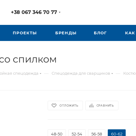
+38 067 346 70 77
ПРОЕКТЫ
БРЕНДЫ
БЛОГ
КАК
со спилком
—
—
ойкая спецодежда
Спецодежда для сварщиков
Костю
ОТЛОЖИТЬ
СРАВНИТЬ
48-50
52-54
56-58
60-62