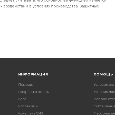
едует учитывать, что основной ее функцией является
х воздействий в условиях производства. Защитные
ИНФОРМАЦИЯ
ПОМОЩЬ
Помощь
Условия оп
Вопросы и ответы
Условия дос
Блог
Вопрос-отв
Коллекции
Соглашени
Комплект СИЗ
Персональн