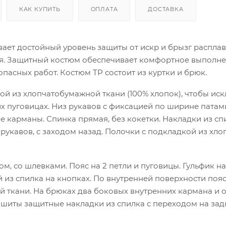
КАК КУПИТЬ
ОПЛАТА
ДОСТАВКА
ает достойный уровень защиты от искр и брызг распла
ния. Защитный костюм обеспечивает комфортное выполн
асных работ. Костюм ТР состоит из куртки и брюк.
ой из хлопчатобумажной ткани (100% хлопок), чтобы ис
х пуговицах. Низ рукавов с фиксацией по ширине патами
е карманы. Спинка прямая, без кокетки. Накладки из сп
рукавов, с заходом назад. Полочки с подкладкой из хл
, со шлевками. Пояс на 2 петли и пуговицы. Гульфик на
 из спилка на кнопках. По внутренней поверхности пояс
 ткани. На брюках два боковых внутренних кармана и 
шиты защитные накладки из спилка с переходом на зад