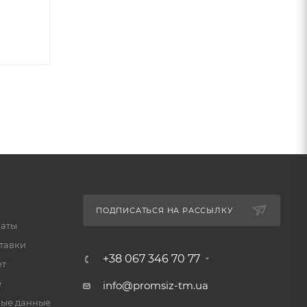
ПОДПИСАТЬСЯ НА РАССЫЛКУ
латы
тавки
+38 067 346 70 77
ет
е
info@promsiz-tm.ua
ые данные