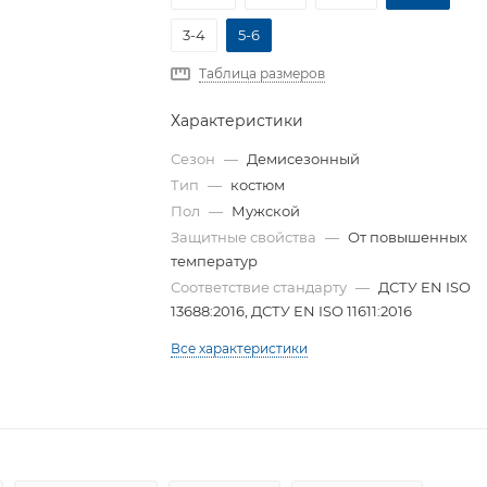
3-4
5-6
Таблица размеров
Характеристики
Сезон
—
Демисезонный
Тип
—
костюм
Пол
—
Мужской
Защитные свойства
—
От повышенных
температур
Соответствие стандарту
—
ДСТУ EN ISO
13688:2016, ДСТУ EN ISO 11611:2016
Все характеристики