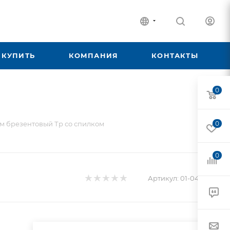
 КУПИТЬ
КОМПАНИЯ
КОНТАКТЫ
0
м брезентовый Тр со спилком
0
0
Артикул:
01-04-030