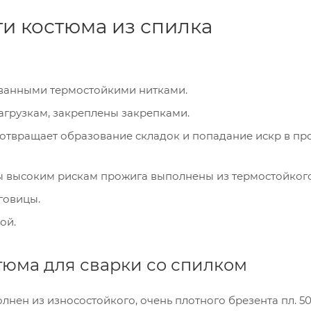
и костюма из спилка
ованными термостойкими нитками.
агрузкам, закреплены закрепками.
отвращает образование складок и попадание искр в пр
 высоким рискам прожига выполнены из термостойкого
говицы.
ой.
тюма для сварки со спилком
ен из износостойкого, очень плотного брезента пл. 500