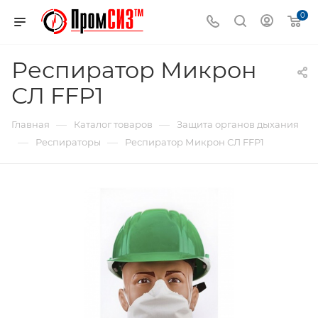
0
Респиратор Микрон
СЛ FFP1
—
—
Главная
Каталог товаров
Защита органов дыхания
—
—
Респираторы
Респиратор Микрон СЛ FFP1