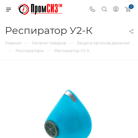
0
Респиратор У2-К
—
—
Главная
Каталог товаров
Защита органов дыхания
—
—
Респираторы
Респиратор У2-К