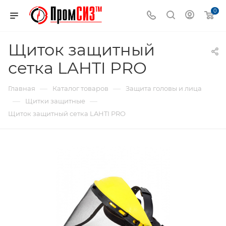
0
Щиток защитный
сетка LAHTI PRO
—
—
Главная
Каталог товаров
Защита головы и лица
—
—
Щитки защитные
Щиток защитный сетка LAHTI PRO