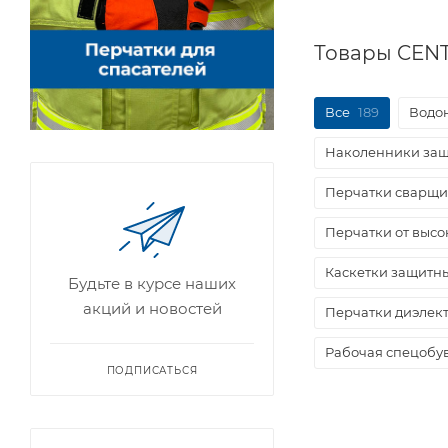
Товары CENT
Все
189
Водо
Наколенники за
Перчатки сварщи
Перчатки от высо
Каскетки защитн
Будьте в курсе наших
акций и новостей
Перчатки диэлек
Рабочая спецобу
ПОДПИСАТЬСЯ