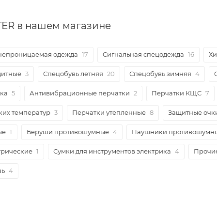
ER в нашем магазине
непроницаемая одежда
17
Сигнальная спецодежда
16
Хи
щитные
3
Спецобувь летняя
20
Спецобувь зимняя
4
ка
5
Антивибрационные перчатки
2
Перчатки КЩС
7
ких температур
3
Перчатки утепленные
8
Защитные очк
ые
1
Беруши противошумные
4
Наушники противошумн
трические
1
Сумки для инструментов электрика
4
Прочи
вь
4