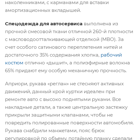
наколенниками, с карманами для вставки
амортизационных вкладышей.
Спецодежда для автосервиса
выполнена из
прочной смесовой ткани отличной 260-й плотности
с масловодоотталкивающей отделкой (МВО). За
счет особого сатинового переплетения нитей и
достаточного 35% содержания хлопка,
рабочий
костюм
отлично «дышит», а полиэфирные волокна
65% придают ему особую механичную прочность.
Априори, рукава «реглан» не стесняют активных
движений, данный крой куртки идеален при
ремонте авто с высоко поднятыми руками. Все
накладные детали, а также центральную застежку
прикрыли защитными клапанами, чтобы не
повредить полированные поверхности автомобиля.
Рукава снабдили манжетами, пояс брюк
регулировкой по объему, потайную планку сделали