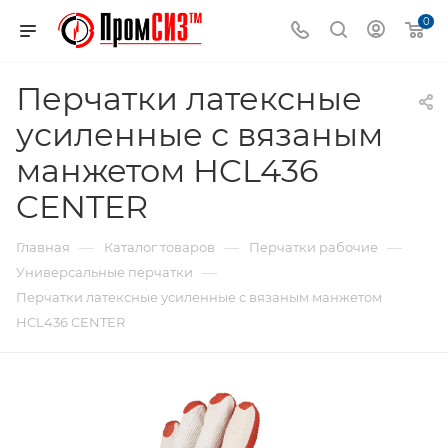
0
Перчатки латексные
усиленные с вязаным
манжетом HCL436
CENTER
—
—
—
Главная
Каталог товаров
Перчатки рабочие
—
Универсальные перчатки
Перчатки латексные усиленные с вязаным манжетом
HCL436 CENTER