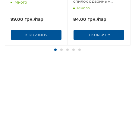
спилок с двойным
Много
наладонником HLC865
Много
CENTER
99.00
грн.
/пар
84.00
грн.
/пар
В КОРЗИНУ
В КОРЗИНУ