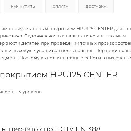
КАК КУПИТЬ
ОПЛАТА
ДОСТАВКА
ным полиуретановым покрытием HPU125 CENTER для за
трикотажа. Ладонная часть и пальцы покрыты плотным
верхности деталей при проведении точных производств
ов и высокую чувствительность пальцев. Перчатки позв
едметы. Поэтому выполнять точные работы в них очень 
У покрытием HPU125 CENTER
вость - 4 уровень.
ы перчаток по ДСТУ EN 388