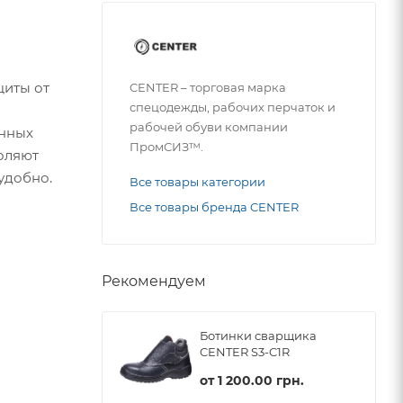
щиты от
CENTER – торговая марка
спецодежды, рабочих перчаток и
рабочей обуви компании
енных
ПромСИЗ™.
оляют
удобно.
Все товары категории
Все товары бренда CENTER
Рекомендуем
Ботинки сварщика
CENTER S3-C1R
от
1 200.00 грн.