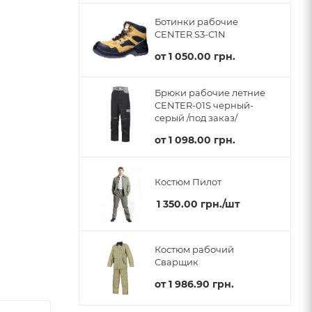
Ботинки рабочие
CENTER S3-C1N
от
1 050.00 грн.
Брюки рабочие летние
CENTER-01S черный-
серый /под заказ/
от
1 098.00 грн.
Костюм Пилот
1 350.00
грн.
/шт
Костюм рабочий
Сварщик
от
1 986.90 грн.