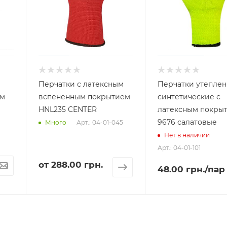
Перчатки с латексным
Перчатки утепле
ем
вспененным покрытием
синтетические с
HNL235 CENTER
латексным покры
9676 салатовые
Арт.: 04-01-045
Много
Нет в наличии
Арт.: 04-01-101
от
288.00 грн.
48.00
грн.
/пар