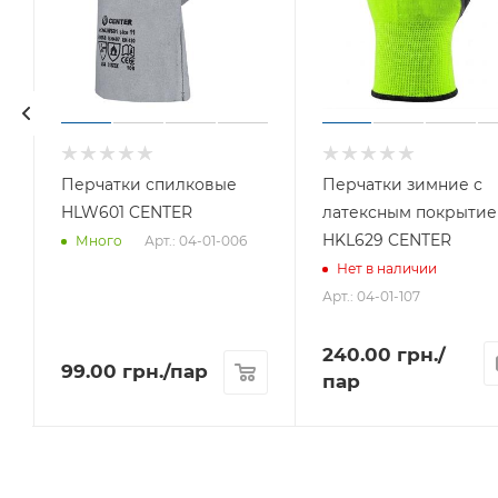
Перчатки спилковые
Перчатки зимние с
HLW601 CENTER
латексным покрыти
HKL629 CENTER
Арт.: 04-01-006
Много
Нет в наличии
Арт.: 04-01-107
240.00
грн.
/
99.00
грн.
/пар
пар