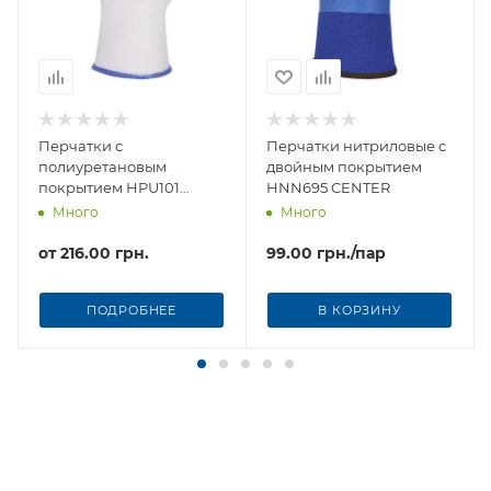
Перчатки с
Перчатки нитриловые с
полиуретановым
двойным покрытием
покрытием HPU101
HNN695 CENTER
CENTER
Много
Много
от
216.00 грн.
99.00
грн.
/пар
ПОДРОБНЕЕ
В КОРЗИНУ