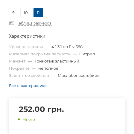
9
10
11
Таблица размеров
Характеристики
Уровень защиты
—
4.1.3.1 по EN 388
Материал покрытия перчаток
—
Нитрил
Манжет
—
Трикотаж эластичный
Покрытие
—
неполное
Защитные свойства
—
Маслобензостойкие
Все характеристики
252.00
грн.
Много