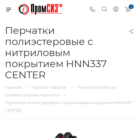
0
Перчатки
полиэстеровые с
нитриловым
покрытием HNN337
CENTER
—
—
—
Главная
Каталог товаров
Перчатки рабочие
—
Универсальные перчатки
Перчатки полиэстеровые с нитриловым покрытием HNN337
CENTER