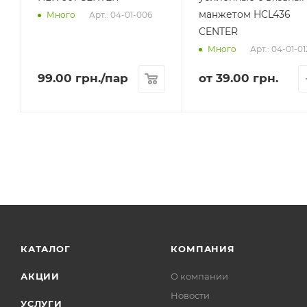
манжетом HCL436
Арт.: 04-01-006
Много
CENTER
Арт.: 04-01-01
Много
99.00
грн.
/пар
от
39.00 грн.
КАТАЛОГ
КОМПАНИЯ
АКЦИИ
О компании
Новости
УСЛУГИ