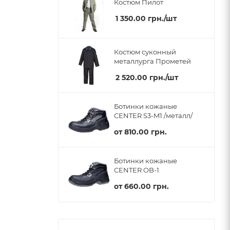
Костюм Пилот
1 350.00
грн.
/шт
Костюм суконный
металлурга Прометей
2 520.00
грн.
/шт
Ботинки кожаные
CENTER S3-M1 /металл/
от
810.00 грн.
Ботинки кожаные
CENTER OB-1
от
660.00 грн.