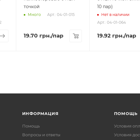
точкой
10 пар)
Арт.: 04-01-015
Много
Нет в наличии
2
Арт.: 04-01-064
19.70
грн.
/пар
19.92
грн.
/пар
ИНФОРМАЦИЯ
ПОМОЩЬ
Помощь
Условия оп
Вопросы и ответы
Условия дос