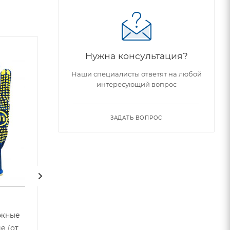
Нужна консультация?
Наши специалисты ответят на любой
интересующий вопрос
ЗАДАТЬ ВОПРОС
ажные
Краги сварщика для TIG
Перчатки для 
е (от
DI-254 CENTER
TIG DI-225 CEN