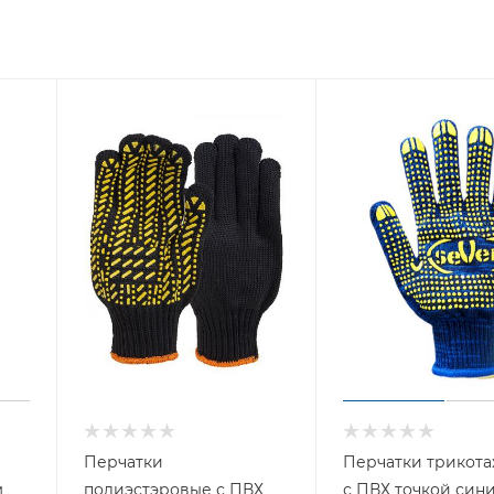
Перчатки
Перчатки трикот
м
полиэстэровые с ПВХ
с ПВХ точкой сини