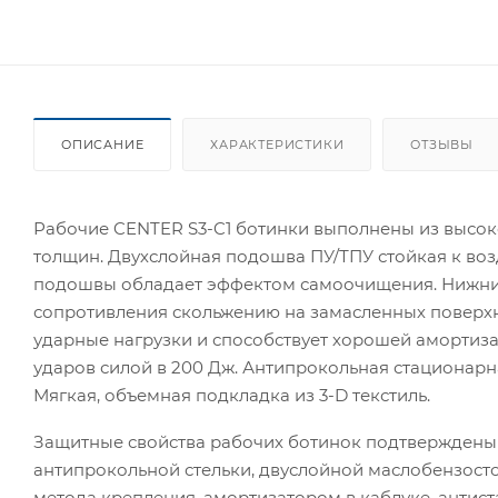
ОПИСАНИЕ
ХАРАКТЕРИСТИКИ
ОТЗЫВЫ
Рабочие CENTER S3-C1 ботинки выполнены из высо
толщин. Двухслойная подошва ПУ/ТПУ стойкая к воз
подошвы обладает эффектом самоочищения. Нижни
сопротивления скольжению на замасленных поверхно
ударные нагрузки и способствует хорошей амортиза
ударов силой в 200 Дж. Антипрокольная стационарн
Мягкая, объемная подкладка из 3-D текстиль.
Защитные свойства рабочих ботинок подтверждены 
антипрокольной стельки, двуслойной маслобензост
метода крепления, амортизатором в каблуке, антист