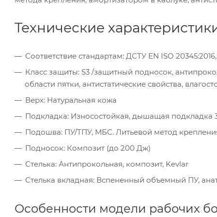
Технические характеристик
Соответствие стандартам: ДСТУ EN ISO 20345:2016,
Класс защиты: S3 /защитный подносок, антипрок
области пятки, антистатические свойства, влагост
Верх: Натуральная кожа
Подкладка: Износостойкая, дышащая подкладка 3
Подошва: ПУ/ТПУ, МБС. Литьевой метод креплени
Подносок: Композит (до 200 Дж)
Стелька: Антипрокольная, композит, Kevlar
Стелька вкладная: Вспененный объемный ПУ, анат
Особенности модели рабочих бо