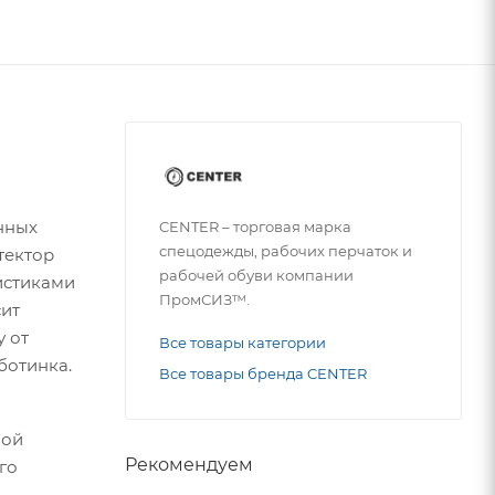
нных
CENTER – торговая марка
спецодежды, рабочих перчаток и
тектор
рабочей обуви компании
истиками
ПромСИЗ™.
сит
у от
Все товары категории
ботинка.
Все товары бренда CENTER
ной
Рекомендуем
го