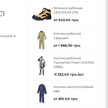
Ботинки рабочие
С1
CENTER S3-C1N
от
945.00 грн.
Костюм рабочий
изация в
Сварщик
от
1 986.90 грн.
Костюм рабочий
Прометей Плюс CENTER-
038AL
11 532.00
грн.
/шт
Костюм Кислотостойкий
К80
от
810.00 грн.