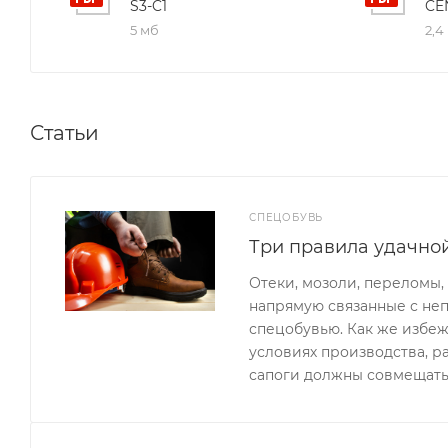
S3-C1
CE
5 мб
2,4
Статьи
СПЕЦОБУВЬ
Три правила удачно
Отеки, мозоли, переломы,
напрямую связанные с не
спецобувью. Как же избеж
условиях производства, ра
сапоги должны совмещать