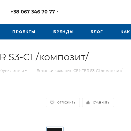
+38 067 346 70 77
ПРОЕКТЫ
БРЕНДЫ
БЛОГ
КАК
 S3-C1 /композит/
—
бувь летняя
Ботинки кожаные CENTER S3-C1 /композит/
ОТЛОЖИТЬ
СРАВНИТЬ