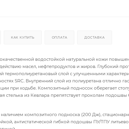
КАК КУПИТЬ
ОПЛАТА
ДОСТАВКА
кокачественной водостойкой натуральной кожи повыше
действию масел, нефтепродуктов и жиров. Глубокий про
й термополиуретановый слой с улучшенными характер
стях SRC. Внутренний слой из полиуретана отлично га
ции при ходьбе. Композитный подносок оберегает стоп
ая стелька из Кевлара препятствует проколам подошвы 
наличием композитного подноска (200 Дж), стационар
ойкой, антистатической гибкой подошвы ПУ/ТПУ литьево
атикой.