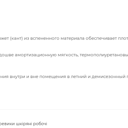
ет (кант) из вспененного материала обеспечивает пло
дошве амортизационную мягкость, термополиуретановы
ния внутри и вне помещения в летний и демисезонный 
ревики шкіряні робочі