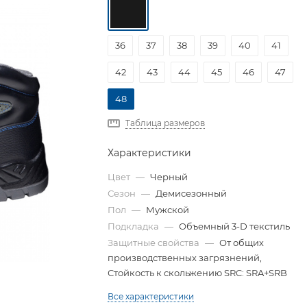
36
37
38
39
40
41
42
43
44
45
46
47
48
Таблица размеров
Характеристики
Цвет
—
Черный
Сезон
—
Демисезонный
Пол
—
Мужской
Подкладка
—
Объемный 3-D текстиль
Защитные свойства
—
От общих
производственных загрязнений,
Стойкость к скольжению SRC: SRA+SRB
Все характеристики