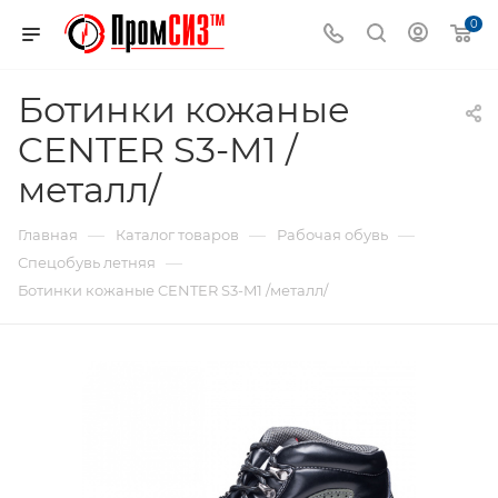
0
Ботинки кожаные
CENTER S3-M1 /
металл/
—
—
—
Главная
Каталог товаров
Рабочая обувь
—
Спецобувь летняя
Ботинки кожаные CENTER S3-M1 /металл/