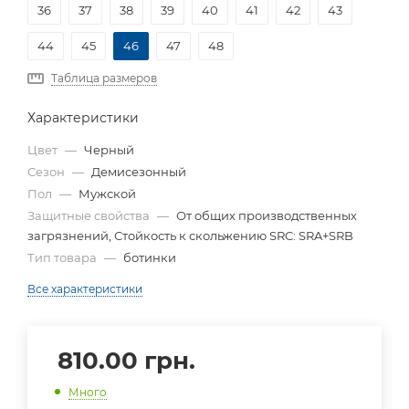
36
37
38
39
40
41
42
43
44
45
46
47
48
Таблица размеров
Характеристики
Цвет
—
Черный
Сезон
—
Демисезонный
Пол
—
Мужской
Защитные свойства
—
От общих производственных
загрязнений, Стойкость к скольжению SRC: SRA+SRB
Тип товара
—
ботинки
Все характеристики
810.00
грн.
Много