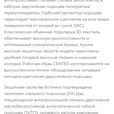
антипрокольная стальная стелька, амортизатор в
каблуке, двуслойная подошва полиуретан/
термополиуретан. Глубокий протектор подошвы
гарантирует максимальное сцепление на всех видах
поверхностей от мокрой до сухой (SRC).
Классическая объемная подкладка 3D-текстиль
обеспечивает высокую износостойкость и
оптимальный климатический баланс. Кроме
высоких защитных свойств модели характерны
удобная посадка, высокий подъем и широкая
колодка. Рабочая обувь CENTER изготавливается на
высокотехнологичном оборудовании литьевым
методом крепления двухслойной подошвы.
Защитные свойства ботинка подтверждены
наличием стального подноска (200 Дж),
стационарной антипрокольной стельки, двуслойной
маслобензостойкой, антистатической гибкой
подошвы ПУ/ТПУ литьевого метода крепления,