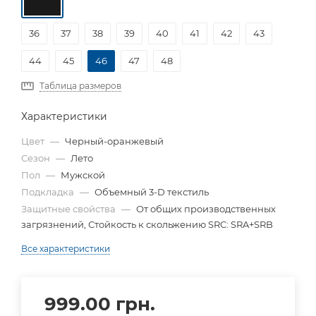
36
37
38
39
40
41
42
43
44
45
46
47
48
Таблица размеров
Характеристики
Цвет
—
Черный-оранжевый
Сезон
—
Лето
Пол
—
Мужской
Подкладка
—
Объемный 3-D текстиль
Защитные свойства
—
От общих производственных
загрязнений, Стойкость к скольжению SRC: SRA+SRB
Все характеристики
999.00
грн.