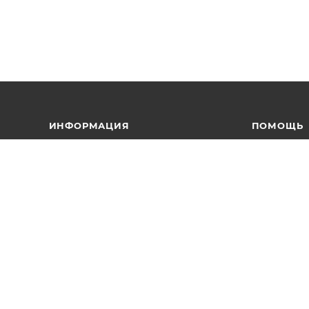
ИНФОРМАЦИЯ
ПОМОЩЬ
Помощь
Условия оп
Вопросы и ответы
Условия дос
Блог
Вопрос-отв
Коллекции
Соглашени
Комплект СИЗ
Персональн
Производители
Наши магазины