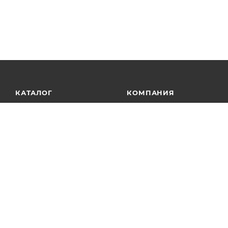
КАТАЛОГ
КОМПАНИЯ
АКЦИИ
О компании
Новости
УСЛУГИ
Проекты
ПРОЕКТЫ
Партнеры
Карьера
БРЕНДЫ
Отзывы
Контакты