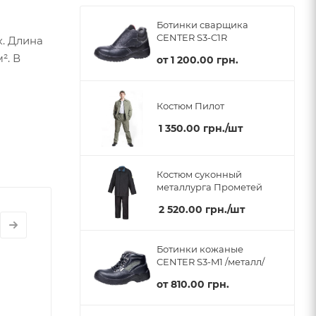
Ботинки сварщика
CENTER S3-C1R
к. Длина
². В
от
1 200.00 грн.
Костюм Пилот
1 350.00
грн.
/шт
Костюм суконный
металлурга Прометей
2 520.00
грн.
/шт
Ботинки кожаные
CENTER S3-M1 /металл/
от
810.00 грн.