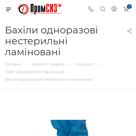
0
Бахіли одноразові
нестерильні
ламіновані
—
—
—
Головна
Каталог товарів
Спецодяг
—
Одяг обмеженого терміну дії
Бахіли одноразові нестерильні ламіновані