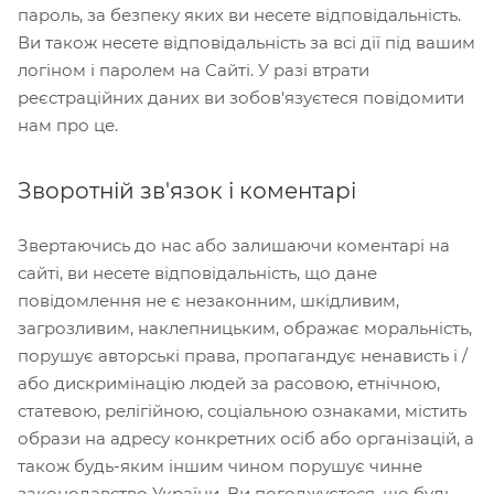
пароль, за безпеку яких ви несете відповідальність.
Ви також несете відповідальність за всі дії під вашим
логіном і паролем на Сайті. У разі втрати
реєстраційних даних ви зобов'язуєтеся повідомити
нам про це.
Зворотній зв'язок і коментарі
Звертаючись до нас або залишаючи коментарі на
сайті, ви несете відповідальність, що дане
повідомлення не є незаконним, шкідливим,
загрозливим, наклепницьким, ображає моральність,
порушує авторські права, пропагандує ненависть і /
або дискримінацію людей за расовою, етнічною,
статевою, релігійною, соціальною ознаками, містить
образи на адресу конкретних осіб або організацій, а
також будь-яким іншим чином порушує чинне
законодавство України. Ви погоджуєтеся, що будь-