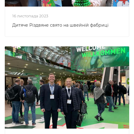
16 листопада 2023
Дитяче Різдвяне свято на швейній фабриці