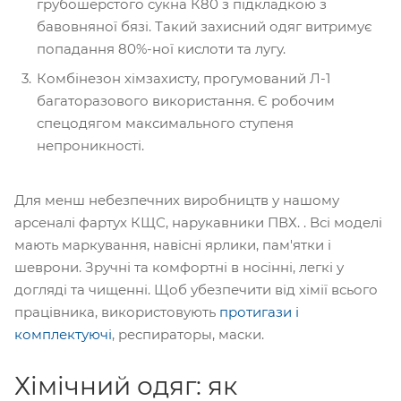
грубошерстого сукна К80 з підкладкою з
бавовняної бязі. Такий захисний одяг витримує
попадання 80%-ної кислоти та лугу.
Комбінезон хімзахисту, прогумований Л-1
багаторазового використання. Є робочим
спецодягом максимального ступеня
непроникності.
Для менш небезпечних виробництв у нашому
арсеналі фартух КЩС, нарукавники ПВХ. . Всі моделі
мають маркування, навісні ярлики, пам'ятки і
шеврони. Зручні та комфортні в носінні, легкі у
догляді та чищенні. Щоб убезпечити від хімії всього
працівника, використовують
протигази і
комплектуючі
, респираторы, маски.
Хімічний одяг: як