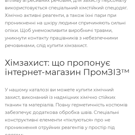
впливу агресивних речовин, для захисту персоналу
використовується спеціальний хімстійкий спецодяг.
Хімічно активні реагенти, а також їхні пари при
проникненні на шкіру людини спричиняють сильні
опіки. Щоб унеможливити виробничі травми,
уникнути контакту працівників з небезпечними
речовинами, слід купити хімзахист.
Хімзахист: що пропонує
інтернет-магазин ПромЗІЗ™
У нашому каталозі ви можете купити хімічний
захист, виконаний із надміцних хімічно стійких
тканин та матеріалів. Повну герметичність костюмів
забезпечує додаткова обробка швів. Спеціальні
конструктивні елементи «піклуються» про не
проникнення отруйних реагентів у простір під
одягом: