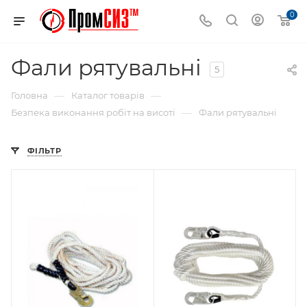
0
Фали рятувальні
5
—
—
Головна
Каталог товарів
—
Безпека виконання робіт на висоті
Фали рятувальні
ФІЛЬТР