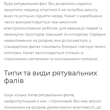
буде рятувальний фал. Він дозволить надійно
закріпити людину, опустити її на потрібну висоту
вниз та успішно підняти назад. Канат з карабінами
часто використовується при висотних
електромонтажних роботах, для евакуації людей із
замкнутих просторів, траншей та колодязів. Середнє
навантаження на розрив, яке допускається, у
стандартних фалах становить близько півтори тисячі
кілограм. Канат застосовується спільно зі
страховими системами та монтажними поясами.
Типи та види рятувальних
фалів
Існує кілька типів рятувальних фалів,
найдоступніший з них – стрічковий. Він має високі
показники на розрив, діелектричні властивості, до