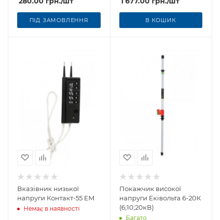
280.00
грн.
/шт
1 677.00
грн.
/шт
ПІД ЗАМОВЛЕННЯ
В КОШИК
Вказівник низької
Покажчик високої
напруги Контакт-55 ЕМ
напруги Еківольта 6-20К
(6;10;20кВ)
Немає в наявності
Багато