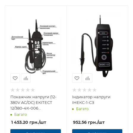
Покажчик напруги (12-
Індикатор напруги
380V AC/DC) ЕКІТЕСТ
ІНЕКС-1-СЗ
12/380-4К-006
Багато
(кольорова індикація)
Багато
1 453.20
грн.
/шт
952.56
грн.
/шт