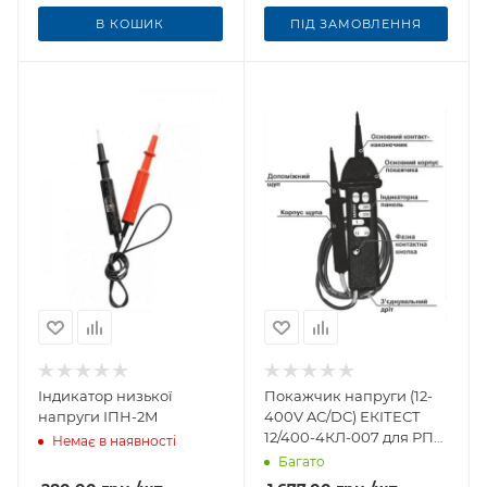
В КОШИК
ПІД ЗАМОВЛЕННЯ
Індикатор низької
Покажчик напруги (12-
напруги ІПН-2М
400V AC/DC) ЕКІТЕСТ
12/400-4КЛ-007 для РП
Немає в наявності
та ПЛ (кольорова
Багато
індикація)