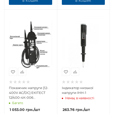
В КОШИК
В КОШИК
Покажчик напруги (12-
Індикатор низької
400V AC/DC) ЕКІТЕСТ
напруги ІНН-1
12/400-4К-006
Немає в наявності
(кольорова індикація)
Багато
1 053.00
грн.
/шт
263.76
грн.
/шт