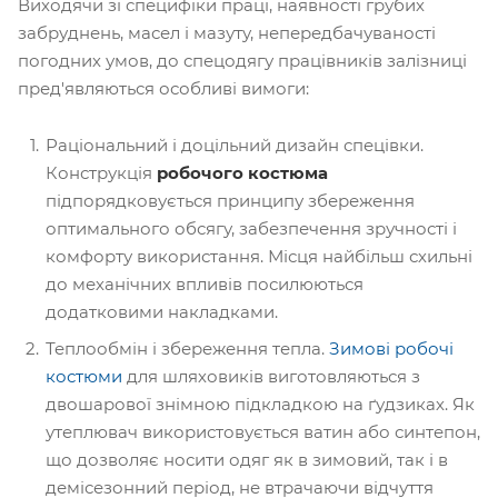
Виходячи зі специфіки праці, наявності грубих
забруднень, масел і мазуту, непередбачуваності
погодних умов, до спецодягу працівників залізниці
пред'являються особливі вимоги:
Раціональний і доцільний дизайн спецівки.
Конструкція
робочого костюма
підпорядковується принципу збереження
оптимального обсягу, забезпечення зручності і
комфорту використання. Місця найбільш схильні
до механічних впливів посилюються
додатковими накладками.
Теплообмін і збереження тепла.
Зимові робочі
костюми
для шляховиків виготовляються з
двошарової знімною підкладкою на ґудзиках. Як
утеплювач використовується ватин або синтепон,
що дозволяє носити одяг як в зимовий, так і в
демісезонний період, не втрачаючи відчуття