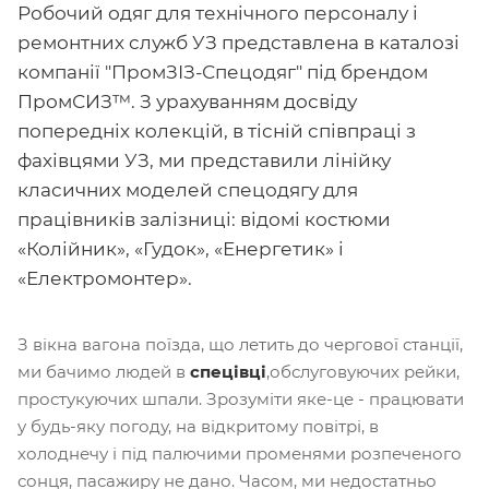
Робочий одяг для технічного персоналу і
ремонтних служб УЗ представлена в каталозі
компанії "ПромЗІЗ-Спецодяг" під брендом
ПромСИЗ™. З урахуванням досвіду
попередніх колекцій, в тісній співпраці з
фахівцями УЗ, ми представили лінійку
класичних моделей спецодягу для
працівників залізниці: відомі костюми
«Колійник», «Гудок», «Енергетик» і
«Електромонтер».
З вікна вагона поїзда, що летить до чергової станції,
ми бачимо людей в
спецівці
,обслуговуючих рейки,
простукуючих шпали. Зрозуміти яке-це - працювати
у будь-яку погоду, на відкритому повітрі, в
холоднечу і під палючими променями розпеченого
сонця, пасажиру не дано. Часом, ми недостатньо