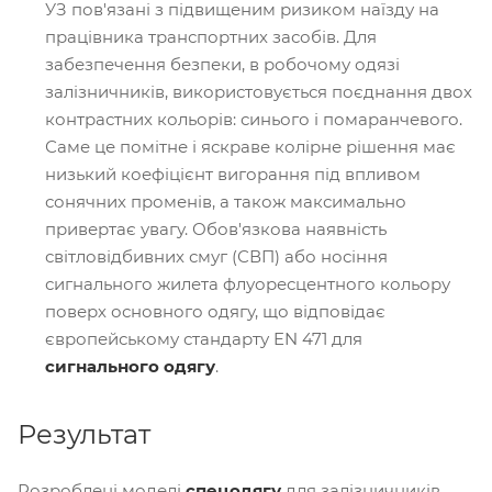
УЗ пов'язані з підвищеним ризиком наїзду на
працівника транспортних засобів. Для
забезпечення безпеки, в робочому одязі
залізничників, використовується поєднання двох
контрастних кольорів: синього і помаранчевого.
Саме це помітне і яскраве колірне рішення має
низький коефіцієнт вигорання під впливом
сонячних променів, а також максимально
привертає увагу. Обов'язкова наявність
світловідбивних смуг (СВП) або носіння
сигнального жилета флуоресцентного кольору
поверх основного одягу, що відповідає
європейському стандарту EN 471 для
сигнального одягу
.
Результат
Розроблені моделі
спецодягу
для залізничників