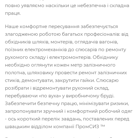
повно уявляємо наскільки це небезпечна і складна
праця.
Наше комфортне пересування забезпечується
злагодженою роботою багатьох професіоналів: від
обхідників шляхів, монтерів, оглядачів вагонів,
поїзних електромеханіків до слюсарів по ремонту
рухомого складу і електромонтерів. Обхіднику
необхідно оглянути кожен метр залізничного
полотна, шляховику провести ремонт залізничних
стиків, демонтувати, закрутити гайки. Слюсарю
розібрати і відремонтувати рухомий склад,
перебуваючи «по вуха» у виробничому бруді.
Забезпечити безпечну працю, мінімізувати ризики,
запропонувати зручний і комфортний робочий одяг
- ось короткий перелік завдань, поставлених перед
швацьким відділом компанії ПромСИЗ ™