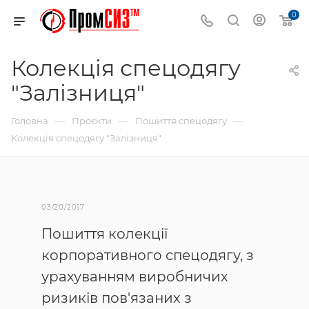
0
Колекція спецодягу
"Залізниця"
—
—
—
Головна
Проєкти
Пошиття спецодягу
Колекція спецодягу "Залізниця"
03/20/2017
Пошиття колекції
корпоративного спецодягу, з
урахуванням виробничих
ризиків пов'язаних з