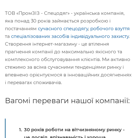
ТОВ «ПромЗІЗ - Спецодяг» - українська компанія,
яка понад 30 років займається розробкою і
постачанням
сучасного спецодягу
,
робочого взуття
та
спеціалізованих засобів індивідуального захисту
.
Створення інтернет-магазину - це втілення
прагнення компанії до максимально якісного та
комплексного обслуговування клієнтів. Ми активно
стежимо за всіма сучасними тенденціями ринку і
впевнено орієнтуємося в інноваційних досягненнях
і перевагах споживачів.
Вагомі переваги нашої компанії:
30 років роботи на вітчизняному ринку -
це досвід, впізнаваність і хороша