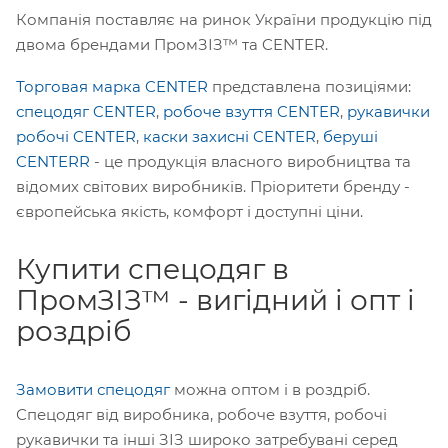
Компанія поставляє на ринок України продукцію під
двома брендами ПромЗІЗ™ та CENTER.
Торговая марка CENTER
представлена ​​позиціями:
спецодяг CENTER
,
робоче взуття CENTER
,
рукавички
робочі CENTER
,
каски захисні CENTER
,
беруші
CENTERR
- це продукція власного виробництва та
відомих світових виробників. Пріоритети бренду -
європейська якість, комфорт і доступні ціни.
Купити спецодяг в
ПромЗІЗ™ - вигідний і опт і
роздріб
Замовити спецодяг
можна оптом і в роздріб.
Спецодяг від виробника, робоче взуття, робочі
рукавички та інші ЗІЗ широко затребувані серед