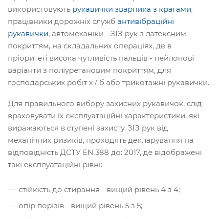
використовують
рукавички зварника з крагами
,
працівники дорожніх служб
антивібраційні
рукавички
, автомеханіки - ЗІЗ рук з латексним
покриттям, на складальних операціях, де в
пріоритеті висока чутливість пальців - нейлонові
варіанти з поліуретановим покриттям, для
господарських робіт х / б або трикотажні рукавички.
Для правильного вибору захисних рукавичок, слід
враховувати їх експлуатаційні характеристики, які
виражаються в ступені захисту. ЗІЗ рук від
механічних ризиків, проходять декларування на
відповідність ДСТУ EN 388 до: 2017, де відображені
такі експлуатаційні рівні:
стійкість до стирання - вищий рівень 4 з 4;
опір порізів - вищий рівень 5 з 5;