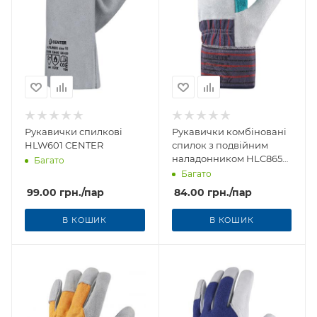
Рукавички спилкові
Рукавички комбіновані
HLW601 CENTER
спилок з подвійним
наладонником HLC865
Багато
CENTER
Багато
99.00
грн.
/пар
84.00
грн.
/пар
В КОШИК
В КОШИК