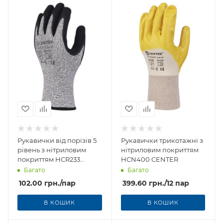
Рукавички від порізів 5
Рукавички трикотажні з
рівень з нітриловим
нітриловим покриттям
покриттям HCR233
HCN400 CENTER
CENTER
Багато
Багато
102.00
грн.
/пар
399.60
грн.
/12 пар
В КОШИК
В КОШИК