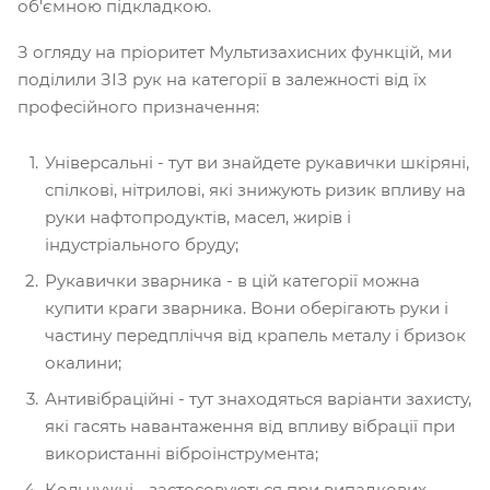
об'ємною підкладкою.
З огляду на пріоритет Мультизахисних функцій, ми
поділили ЗІЗ рук на категорії в залежності від їх
професійного призначення:
Універсальні - тут ви знайдете рукавички шкіряні,
спілкові, нітрилові, які знижують ризик впливу на
руки нафтопродуктів, масел, жирів і
індустріального бруду;
Рукавички зварника - в цій категорії можна
купити краги зварника. Вони оберігають руки і
частину передпліччя від крапель металу і бризок
окалини;
Антивібраційні - тут знаходяться варіанти захисту,
які гасять навантаження від впливу вібрації при
використанні віброінструмента;
Кольчужні - застосовуються при випадкових