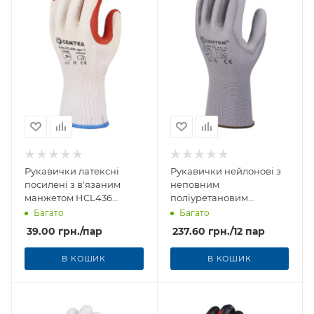
Рукавички латексні
Рукавички нейлонові з
посилені з в'язаним
неповним
манжетом HCL436
поліуретановим
CENTER
покриттям HPU125
Багато
Багато
CENTER
39.00
грн.
/пар
237.60
грн.
/12 пар
В КОШИК
В КОШИК