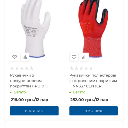
Рукавички з
Рукавички поліестерові
поліуретановим
з нітриловим покриттям
покриттям HPU101
HNN337 CENTER
CENTER
Багато
Багато
216.00
грн.
/12 пар
252.00
грн.
/12 пар
В КОШИК
В КОШИК