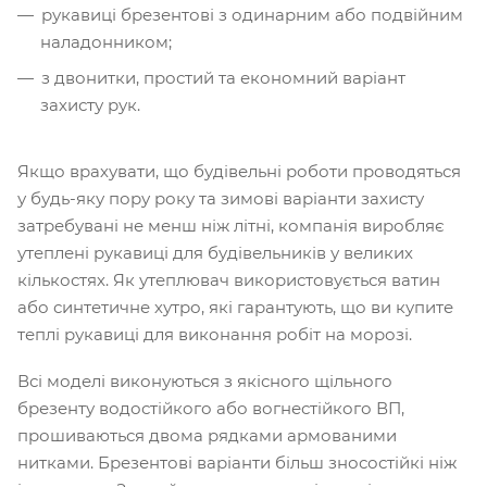
рукавиці брезентові з одинарним або подвійним
наладонником;
з двонитки, простий та економний варіант
захисту рук.
Якщо врахувати, що будівельні роботи проводяться
у будь-яку пору року та зимові варіанти захисту
затребувані не менш ніж літні, компанія виробляє
утеплені рукавиці для будівельників у великих
кількостях. Як утеплювач використовується ватин
або синтетичне хутро, які гарантують, що ви купите
теплі рукавиці для виконання робіт на морозі.
Всі моделі виконуються з якісного щільного
брезенту водостійкого або вогнестійкого ВП,
прошиваються двома рядками армованими
нитками. Брезентові варіанти більш зносостійкі ніж