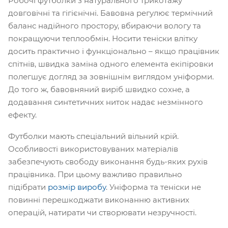
Робочі футболки з натурального трикотажу
довговічні та гігієнічні. Бавовна регулює термічний
баланс надійного простору, вбираючи вологу та
покращуючи теплообмін. Носити теніски влітку
досить практично і функціонально – якщо працівник
спітнів, швидка заміна одного елемента екіпіровки
полегшує догляд за зовнішнім виглядом уніформи.
До того ж, бавовняний виріб швидко сохне, а
додавання синтетичних ниток надає незмінного
ефекту.
Футболки мають спеціальний вільний крій.
Особливості використовуваних матеріалів
забезпечують свободу виконання будь-яких рухів
працівника. При цьому важливо правильно
підібрати
розмір виробу
. Уніформа та теніски не
повинні перешкоджати виконанню активних
операцій, натирати чи створювати незручності.