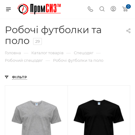
0
Робочі футболки та
поло
29
—
—
—
Головна
Каталог товарів
Спецодяг
—
Робочий спецодяг
Робочі футболки та поло
ФІЛЬТР