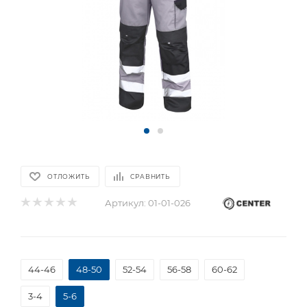
ОТЛОЖИТЬ
СРАВНИТЬ
Артикул:
01-01-026
44-46
48-50
52-54
56-58
60-62
3-4
5-6