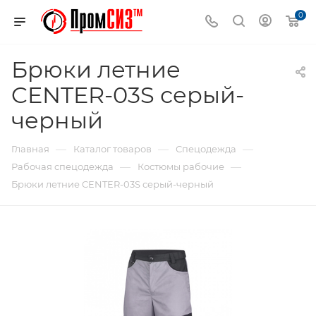
0
Брюки летние
CENTER-03S серый-
черный
—
—
—
Главная
Каталог товаров
Спецодежда
—
—
Рабочая спецодежда
Костюмы рабочие
Брюки летние CENTER-03S серый-черный