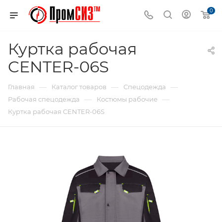
0
Куртка рабочая
CENTER-06S
—
—
—
Главная
Каталог товаров
Спецодежда
—
—
Рабочая спецодежда
Костюмы рабочие
Куртка рабочая CENTER-06S