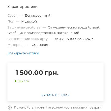
Характеристики
Сезон
—
Демисезонный
Пол
—
Мужской
Защитные свойства
—
От механических воздействий,
От общих производственных загрязнений
Соответствие стандарту
—
ДСТУ EN ISO 13688:2016
Материал
—
Смесовая
Все характеристики
1 500.00
грн.
Много
КУПИТЬ В 1 КЛИК
Пожалуйста, уточняйте возможность поставки товара и