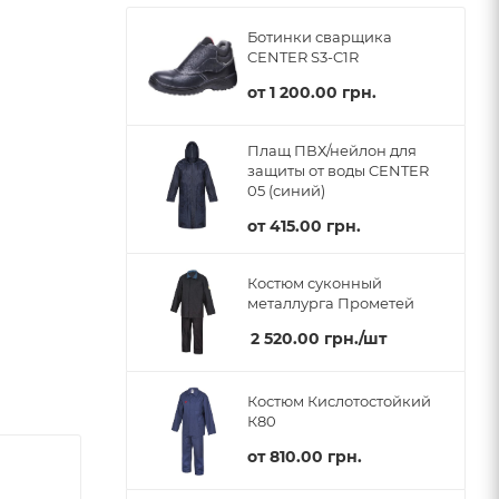
Ботинки сварщика
CENTER S3-C1R
от
1 200.00 грн.
Плащ ПВХ/нейлон для
защиты от воды CENTER
05 (синий)
от
415.00 грн.
Костюм суконный
металлурга Прометей
2 520.00
грн.
/шт
Костюм Кислотостойкий
К80
от
810.00 грн.