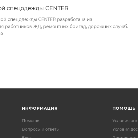
ной спецодежды CENTER
ной спецодежды CENTER разработана из
ля работников ЖД, ремонтных бригад, дорожных служб.
й!
ИНФОРМАЦИЯ
ПОМОЩЬ
Помощь
Условия оп
Вопросы и ответы
Условия дос
Блог
Вопрос-отв