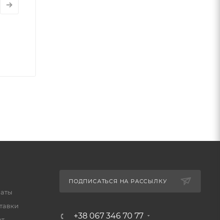
ПОДПИСАТЬСЯ НА РАССЫЛКУ
латы
тавки
+38 067 346 70 77
ет