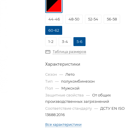
44-46
48-50
52-54
56-58
60-62
1-2
3-4
5-6
Таблица размеров
Характеристики
Сезон
—
Лето
Тип
—
полукомбинезон
Пол
—
Мужской
Защитные свойства
—
От общих
производственных загрязнений
Соответствие стандарту
—
ДСТУ EN ISO
13688:2016
Все характеристики