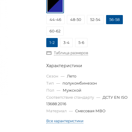
44-46
48-50
52-54
56-58
60-62
1-2
3-4
5-6
Таблица размеров
Характеристики
Сезон
—
Лето
Тип
—
полукомбинезон
Пол
—
Мужской
Соответствие стандарту
—
ДСТУ EN ISO
13688:2016
Материал
—
Смесовая МВО
Все характеристики