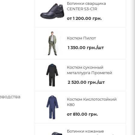
Ботинки сварщика
CENTER S3-C1R
от
1 200.00 грн.
Костюм Пилот
1 350.00
грн.
/шт
Костюм суконный
металлурга Прометей
2 520.00
грн.
/шт
зводства
Костюм Кислотостойкий
К80
от
810.00 грн.
Ботинки кожаные