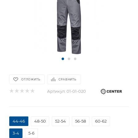
ОТЛОЖИТЬ
СРАВНИТЬ
Артикул:
01-01-020
44-46
48-50
52-54
56-58
60-62
3-4
5-6