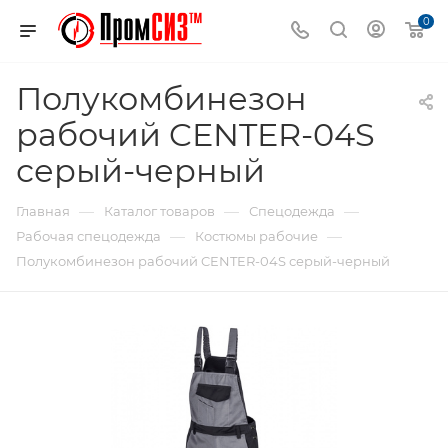
0
Полукомбинезон
рабочий CENTER-04S
серый-черный
—
—
—
Главная
Каталог товаров
Спецодежда
—
—
Рабочая спецодежда
Костюмы рабочие
Полукомбинезон рабочий CENTER-04S серый-черный