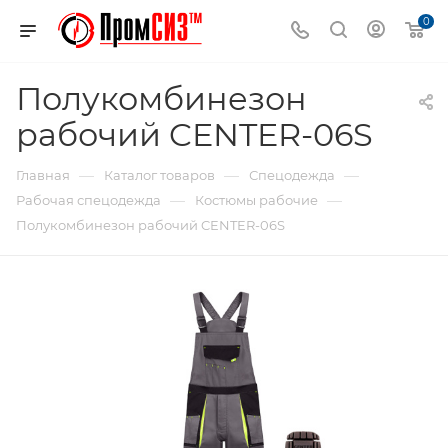
0
Полукомбинезон
рабочий CENTER-06S
—
—
—
Главная
Каталог товаров
Спецодежда
—
—
Рабочая спецодежда
Костюмы рабочие
Полукомбинезон рабочий CENTER-06S