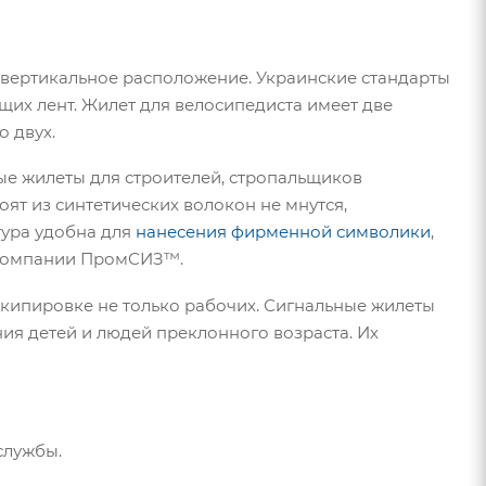
 вертикальное расположение. Украинские стандарты
х лент. Жилет для велосипедиста имеет две
о двух.
ые жилеты для строителей, стропальщиков
оят из синтетических волокон не мнутся,
тура удобна для
нанесения фирменной символики
,
в компании ПромСИЗ™.
ипировке не только рабочих. Сигнальные жилеты
ния детей и людей преклонного возраста. Их
службы.