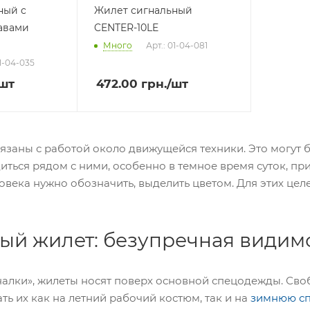
ный c
Жилет сигнальный
авами
CENTER-10LE
Много
Арт.: 01-04-081
01-04-035
/шт
472.00
грн.
/шт
язаны с работой около движущейся техники. Это могут 
диться рядом с ними, особенно в темное время суток, пр
овека нужно обозначить, выделить цветом. Для этих ц
ый жилет: безупречная видим
налки», жилеты носят поверх основной спецодежды. Сво
ть их как на летний рабочий костюм, так и на
зимнюю с