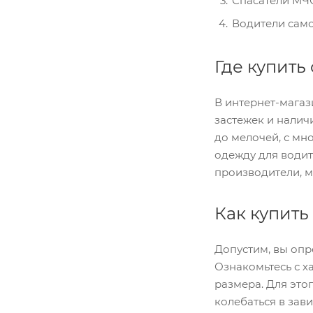
Спасатели МЧС
Водители само
Где купить
В интернет-магаз
застежек и налич
до мелочей, с мн
одежду для водит
производители, м
Как купить
Допустим, вы опр
Ознакомьтесь с х
размера. Для эт
колебаться в зав