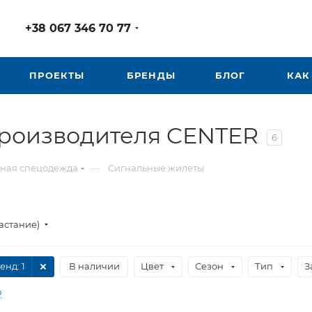
+38 067 346 70 77
ПРОЕКТЫ
БРЕНДЫ
БЛОГ
КАК
производителя CENTER
6
—
ная спецодежда
Сигнальные жилеты
астание)
енд
: 1
В наличии
Цвет
Сезон
Тип
З
р