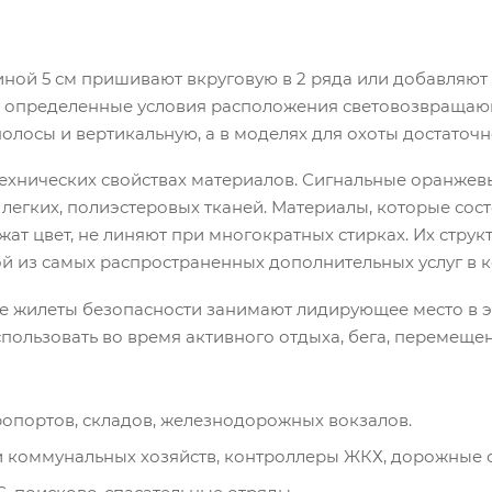
ой 5 см пришивают вкруговую в 2 ряда или добавляют
 определенные условия расположения световозвращающи
олосы и вертикальную, а в моделях для охоты достаточн
ехнических свойствах материалов. Сигнальные оранжев
 легких, полиэстеровых тканей. Материалы, которые сост
ат цвет, не линяют при многократных стирках. Их струк
ной из самых распространенных дополнительных услуг 
 жилеты безопасности занимают лидирующее место в эк
спользовать во время активного отдыха, бега, перемеще
опортов, складов, железнодорожных вокзалов.
 коммунальных хозяйств, контроллеры ЖКХ, дорожные 