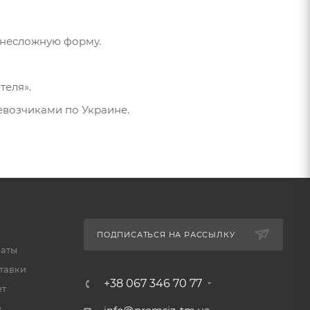
а несложную форму.
теля».
евозчиками по Украине.
ПОДПИСАТЬСЯ НА РАССЫЛКУ
латы
тавки
+38 067 346 70 77
ет
е