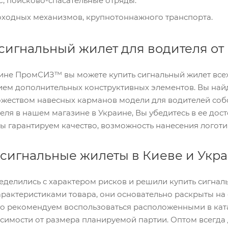
, поисково-спасательные отряды.
ходных механизмов, крупнотоннажного транспорта.
 сигнальный жилет для водителя о
ине ПромСИЗ™ вы можете купить сигнальный жилет всех
ием дополнительных конструктивных элементов. Вы най
ожеством навесных карманов модели для водителей со
еля в нашем магазине в Украине, Вы убедитесь в ее дос
ы гарантируем качество, возможность нанесения логоти
 сигнальные жилеты в Киеве и Укр
еделились с характером рисков и решили купить сигна
арактеристиками товара, они основательно раскрыты на
ого рекомендуем воспользоваться расположенными в ка
исимости от размера планируемой партии. Оптом всегд