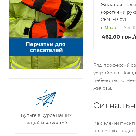
Жилет сигналь
короткими рук
CENTER-07L
Много
Арт.: 
462.00
грн.
Ряд профессий св
устройства. Нахо
небезопасно. Чел
жилеты.
Сигнальн
Будьте в курсе наших
акций и новостей
Как элемент «сиг
позволяют надева