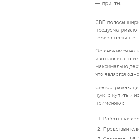
принты.
СВП полосы ширин
предусматривают
горизонтальные п
Остановимся на т
изготавливают из
максимально держ
что является од
Светоотражающие
нужно купить и и
применяют:
Работники аэр
Представители