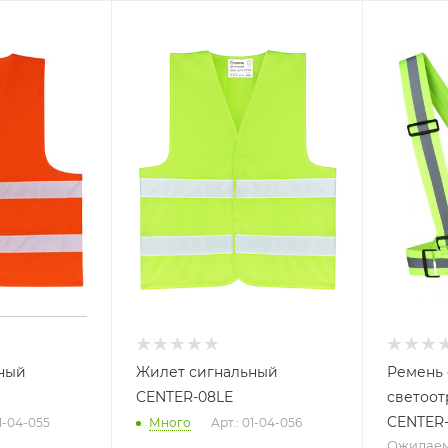
ный
Жилет сигнальный
Ремень
CENTER-08LЕ
светоо
CENTER-
01-04-055
Много
Арт.: 01-04-056
Ожидае