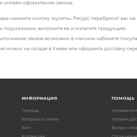
 к онлайн оформлению заказа:
вара нажмите кнопку «купить». Ресурс перебросит вас н
ь подсказками, заполните ее и оплатите продукцию.
ыполнение заказа возможно в «личном кабинете покупа
ия можно на складе в Киеве или оформить доставку пер
ИНФОРМАЦИЯ
ПОМОЩЬ
Помощь
Условия оп
Вопросы и ответы
Условия дос
Блог
Вопрос-отв
Коллекции
Соглашени