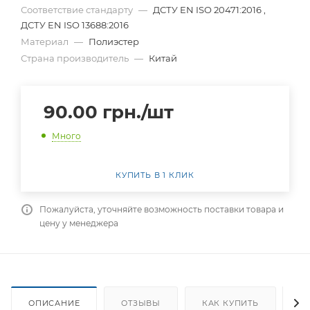
Соответствие стандарту
—
ДСТУ EN ISO 20471:2016 ,
ДСТУ EN ISO 13688:2016
Материал
—
Полиэстер
Страна производитель
—
Китай
90.00
грн.
/шт
Много
КУПИТЬ В 1 КЛИК
Пожалуйста, уточняйте возможность поставки товара и
цену у менеджера
ОПИСАНИЕ
ОТЗЫВЫ
КАК КУПИТЬ
О