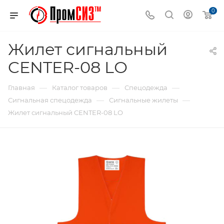
0
Жилет сигнальный
CENTER-08 LО
—
—
—
Главная
Каталог товаров
Спецодежда
—
—
Сигнальная спецодежда
Сигнальные жилеты
Жилет сигнальный CENTER-08 LО