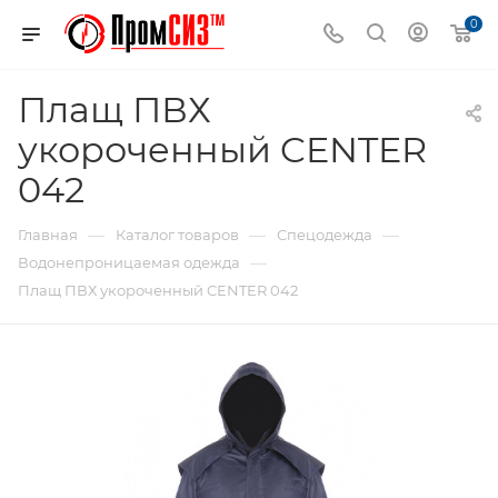
0
Плащ ПВХ
укороченный CENTER
042
—
—
—
Главная
Каталог товаров
Спецодежда
—
Водонепроницаемая одежда
Плащ ПВХ укороченный CENTER 042