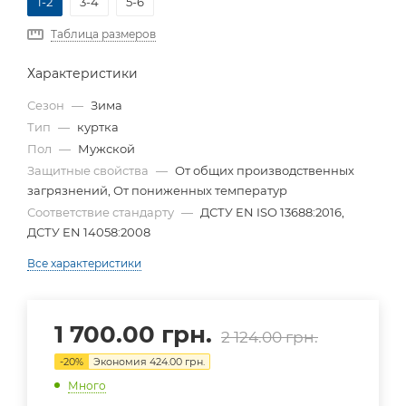
1-2
3-4
5-6
Таблица размеров
Характеристики
Сезон
—
Зима
Тип
—
куртка
Пол
—
Мужской
Защитные свойства
—
От общих производственных
загрязнений, От пониженных температур
Соответствие стандарту
—
ДСТУ EN ISO 13688:2016,
ДСТУ EN 14058:2008
Все характеристики
1 700.00
грн.
2 124.00
грн.
-
20
%
Экономия
424.00
грн.
Много