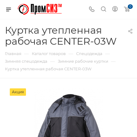
0
Куртка утепленная
рабочая CENTER-03W
—
—
—
Главная
Каталог товаров
Спецодежда
—
—
Зимняя спецодежда
Зимние рабочие куртки
Куртка утепленная рабочая CENTER-03W
Акция