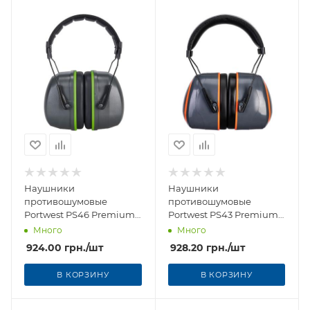
Наушники
Наушники
противошумовые
противошумовые
Portwest PS46 Premium
Portwest PS43 Premium
(SNR 34 дБ)
(SNR 36 дБ)
Много
Много
924.00
грн.
/шт
928.20
грн.
/шт
В КОРЗИНУ
В КОРЗИНУ