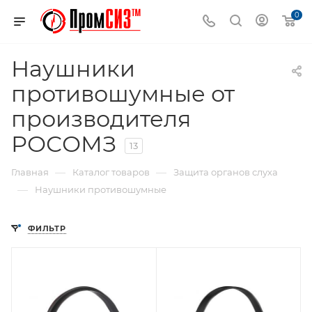
0
Наушники
противошумные от
производителя
РОСОМЗ
13
—
—
Главная
Каталог товаров
Защита органов слуха
—
Наушники противошумные
ФИЛЬТР