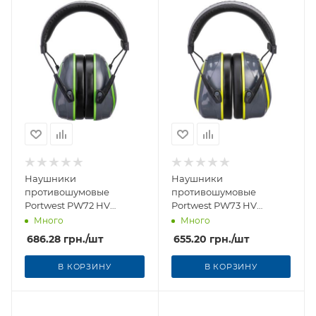
Наушники
Наушники
противошумовые
противошумовые
Portwest PW72 HV
Portwest PW73 HV
Extreme Low (SNR 26 дБ)
Extreme Medium (SNR 28
Много
Много
дБ)
686.28
грн.
/шт
655.20
грн.
/шт
В КОРЗИНУ
В КОРЗИНУ