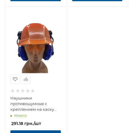
Наушники
противошумные с
креплением на каску
CL-23 (SNR 24дБ)
Много
291.18
грн.
/шт