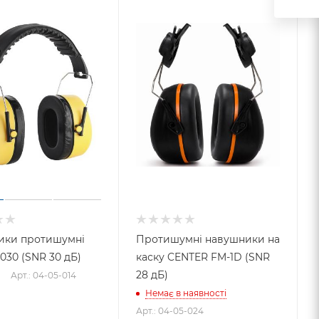
ики протишумні
Протишумні навушники на
030 (SNR 30 дБ)
каску CENTER FM-1D (SNR
28 дБ)
Арт.: 04-05-014
Немає в наявності
Арт.: 04-05-024