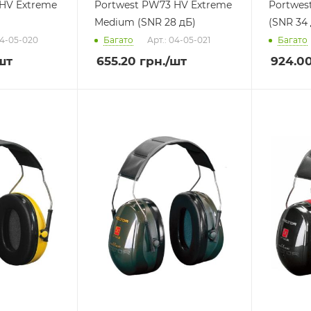
HV Extreme
Portwest PW73 HV Extreme
Portwes
)
Medium (SNR 28 дБ)
(SNR 34
04-05-020
Багато
Арт.: 04-05-021
Багато
шт
655.20
грн.
/шт
924.0