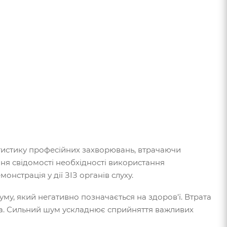
тистику професійних захворювань, втрачаючи
я свідомості необхідності використання
нстрація у дії ЗІЗ органів слуху.
, який негативно позначається на здоров'ї. Втрата
а. Сильний шум ускладнює сприйняття важливих