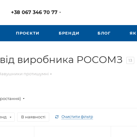
+38 067 346 70 77
ПРОЄКТИ
БРЕНДИ
БЛОГ
ЯК
 від виробника РОСОМЗ
13
Навушники протишумні
зростання)
енд
В наявності
Очистити фільтр