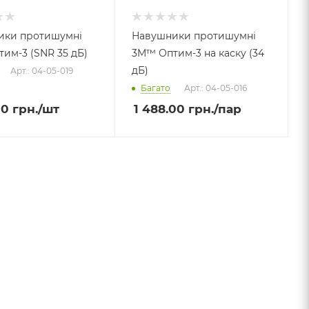
ики протишумні
Навушники протишумні
им-3 (SNR 35 дБ)
3M™ Оптим-3 на каску (34
дБ)
Арт.: 04-05-019
Багато
Арт.: 04-05-016
00
грн.
/шт
1 488.00
грн.
/пар