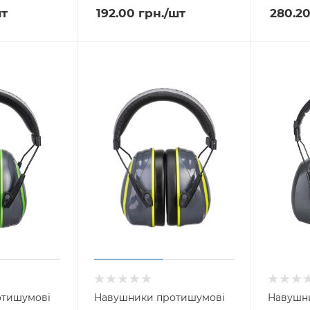
шт
192.00
грн.
/шт
280.2
отишумові
Навушники протишумові
Навушн