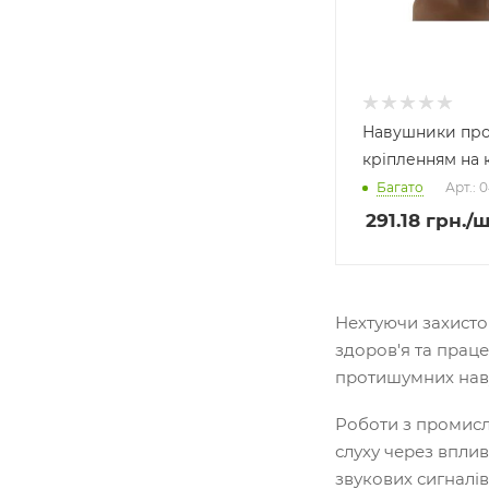
Навушники про
кріпленням на 
Багато
Арт.: 
291.18
грн.
/ш
Нехтуючи захисто
здоров'я та прац
протишумних навуш
Роботи з промисл
слуху через впл
звукових сигналі