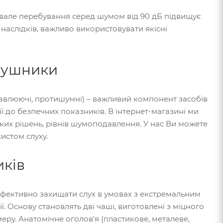
ивале перебування серед шумом від 90 дБ підвищує
 наслідків, важливо використовувати якісні
вушники
влюючі, протишумні) – важливий компонент засобів
ії до безпечних показників. В інтернет-магазині ми
ьких рішень, рівнів шумоподавлення. У нас Ви можете
истом слуху.
ків
 ефективно захищати слух в умовах з екстремальним
. Основу становлять дві чаші, виготовлені з міцного
меру. Анатомічне оголов'я (пластикове, металеве,