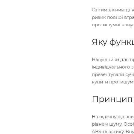
Оптимальним для 
ризик повної втра
протишумні навуш
Яку функ
Навушники для пр
індивідуального з
презентували суч
купити протишумні
Принцип 
На відміну від з
рівнем шуму. Особ
ABS-пластику. Вну