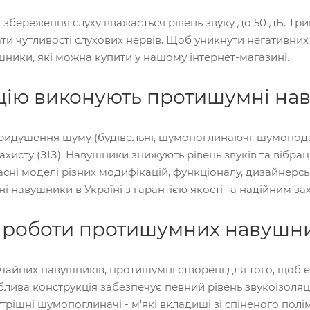
збереження слуху вважається рівень звуку до 50 дБ. Тр
ти чутливості слухових нервів. Щоб уникнути негативних
ники, які можна купити у нашому інтернет-магазині.
цію виконують протишумні на
идушення шуму (будівельні, шумопоглинаючі, шумопода
ахисту (ЗІЗ). Навушники знижують рівень звуків та вібрац
асні моделі різних модифікацій, функціоналу, дизайнерс
 навушники в Україні з гарантією якості та надійним зах
роботи протишумних навушни
вичайних навушників, протишумні створені для того, щоб
лива конструкція забезпечує певний рівень звукоізоляції
трішні шумопоглиначі - м'які вкладиші зі спіненого полі