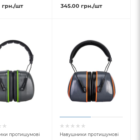
0
грн.
/шт
345.00
грн.
/шт
ики протишумові
Навушники протишумові