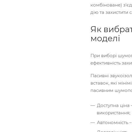
комбіноване) з'є
дію та захистити с
Як вибра
моделі
При виборі шумоп
ефективність захи
Пасивні звукоізо
вставок, які мін
пасивним шумопо
Доступна ціна
використання;
Автономність –