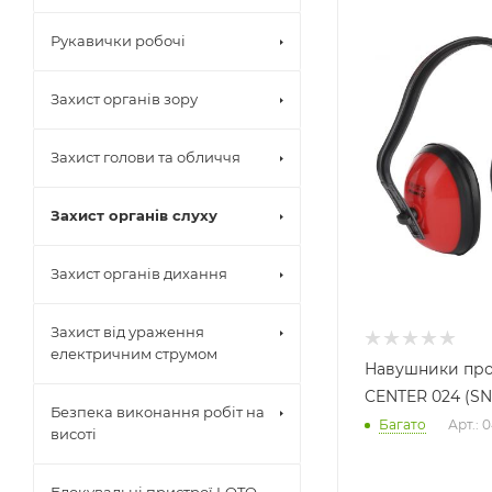
Рукавички робочі
Захист органів зору
Захист голови та обличчя
Захист органів слуху
Захист органів дихання
Захист від ураження
електричним струмом
Навушники пр
CENTER 024 (SN
Безпека виконання робіт на
Багато
Арт.: 
висоті