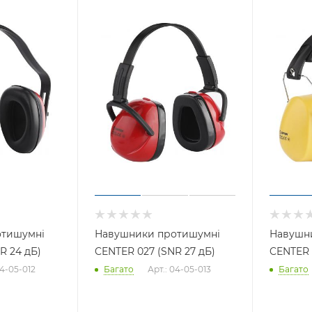
отишумні
Навушники протишумні
Навушн
R 24 дБ)
CENTER 027 (SNR 27 дБ)
CENTER 
04-05-012
Багато
Арт.: 04-05-013
Багато