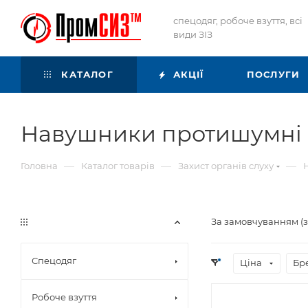
спецодяг, робоче взуття, всі
види ЗІЗ
КАТАЛОГ
АКЦІЇ
ПОСЛУГИ
Навушники протишумні
—
—
—
Головна
Каталог товарів
Захист органів слуху
За замовчуванням (
Спецодяг
Ціна
Бр
Робоче взуття