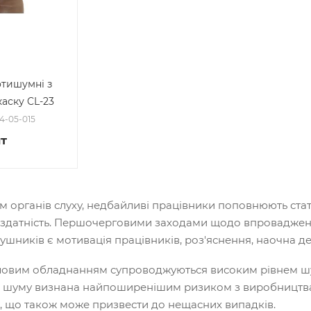
тишумні з
каску CL-23
04-05-015
т
м органів слуху, недбайливі працівники поповнюють ста
ездатність. Першочерговими заходами щодо впровадженн
ників є мотивація працівників, роз'яснення, наочна демо
овим обладнанням супроводжуються високим рівнем шуму
ив шуму визнана найпоширенішим ризиком з виробництв
в, що також може призвести до нещасних випадків.