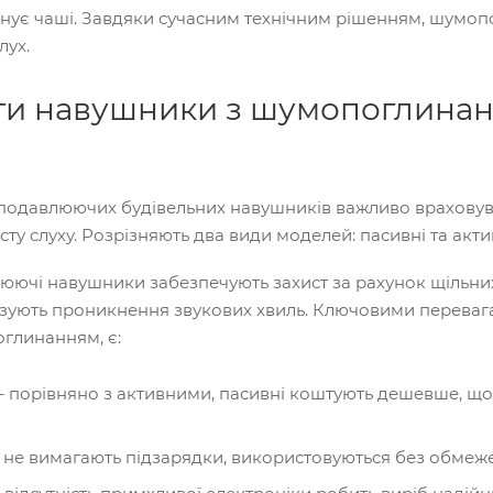
днує чаші. Завдяки сучасним технічним рішенням, шумо
лух.
ти навушники з шумопоглинанн
одавлюючих будівельних навушників важливо враховуват
сту слуху. Розрізняють два види моделей: пасивні та акти
люючі навушники забезпечують захист за рахунок щільни
імізують проникнення звукових хвиль. Ключовими переваг
глинанням, є:
 – порівняно з активними, пасивні коштують дешевше, щ
 не вимагають підзарядки, використовуються без обмеже