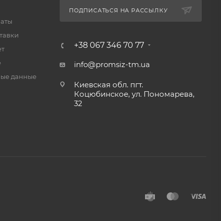
ПОДПИСАТЬСЯ НА РАССЫЛКУ
латы
тавки
+38 067 346 70 77
ет
е
info@promsiz-tm.ua
ые данные
Киевская обл. пгт.
Коцюбинское, ул. Пономарева,
32