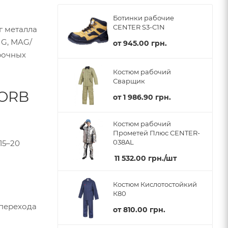
Ботинки рабочие
CENTER S3-C1N
г металла
IG, MAG/
от
945.00 грн.
арочных
Костюм рабочий
Сварщик
 ORB
от
1 986.90 грн.
Костюм рабочий
Прометей Плюс CENTER-
038AL
15–20
11 532.00
грн.
/шт
Костюм Кислотостойкий
К80
 перехода
от
810.00 грн.