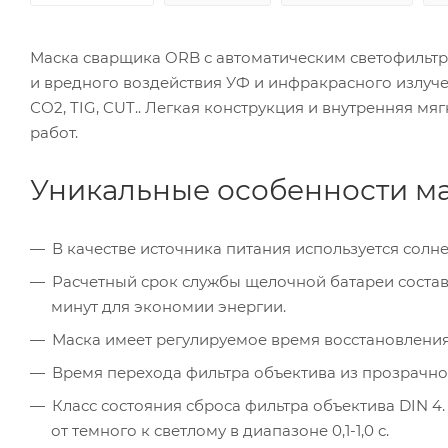
Маска сварщика ORB с автоматическим светофильтро
и вредного воздействия УФ и инфракрасного излуче
СО2, TIG, CUT.. Легкая конструкция и внутренняя м
работ.
Уникальные особенности м
В качестве источника питания используется солн
Расчетный срок службы щелочной батареи составл
минут для экономии энергии.
Маска имеет регулируемое время восстановления,
Время перехода фильтра объектива из прозрачного
Класс состояния сброса фильтра объектива DIN 4
от темного к светлому в диапазоне 0,1-1,0 с.