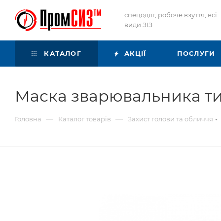
спецодяг, робоче взуття, всі
види ЗІЗ
КАТАЛОГ
АКЦІЇ
ПОСЛУГИ
Маска зварювальника т
—
—
Головна
Каталог товарів
Захист голови та обличчя