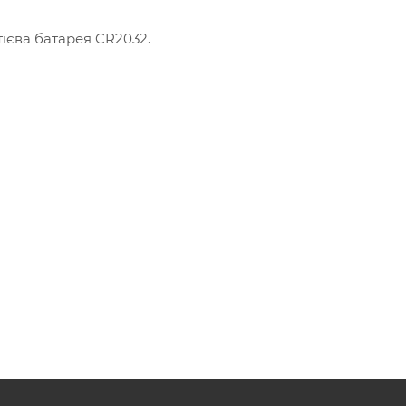
ієва батарея CR2032.