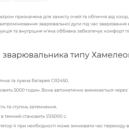
тром призначена для захисту очей та обличчя від іскор
 випромінювання зварювальної дуги під час зварювання 
укція та внутрішня м'яка оббивка забезпечує комфорт пі
и зварювальника типу Хамелео
ячна та лужна батарея CR2450.
овить 5000 годин. Вона автоматично вимикається через 
ть та ступінь затемнення.
в темний становить 1/25000 с.
улятор 4 при необхідності може змінювати час переходу в