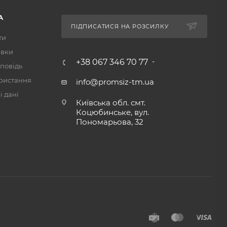
А
ПІДПИСАТИСЯ НА РОЗСИЛКУ
ти
авки
+38 067 346 70 77
повідь
ристання
info@promsiz-tm.ua
 дані
Київська обл. смт.
Коцюбинське, вул.
Пономарьова, 32