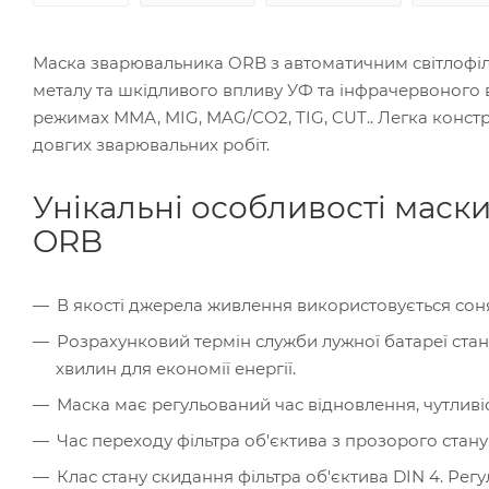
Маска зварювальника ORB з автоматичним світлофіль
металу та шкідливого впливу УФ та інфрачервоного
режимах ММА, MIG, MAG/СО2, TIG, CUT.. Легка констр
довгих зварювальних робіт.
Унікальні особливості маск
ORB
В якості джерела живлення використовується сон
Розрахунковий термін служби лужної батареї стан
хвилин для економії енергії.
Маска має регульований час відновлення, чутливіс
Час переходу фільтра об'єктива з прозорого стану 
Клас стану скидання фільтра об'єктива DIN 4. Рег