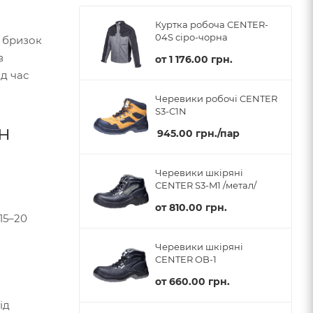
Куртка робоча CENTER-
04S сіро-чорна
, бризок
в
от
1 176.00 грн.
д час
Черевики робочі CENTER
S3-C1N
н
945.00
грн.
/пар
Черевики шкіряні
CENTER S3-M1 /метал/
от
810.00 грн.
15–20
Черевики шкіряні
CENTER OB-1
от
660.00 грн.
ід