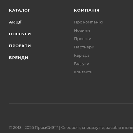
КАТАЛОГ
КОМПАНІЯ
АКЦІЇ
Про компанію
Новини
ПОСЛУГИ
Проекти
ПРОЕКТИ
Партнери
Кар'єра
БРЕНДИ
Відгуки
Контакти
© 2013 - 2026 ПромСИЗ™ | Спецодяг, спецвзуття, засобів інди