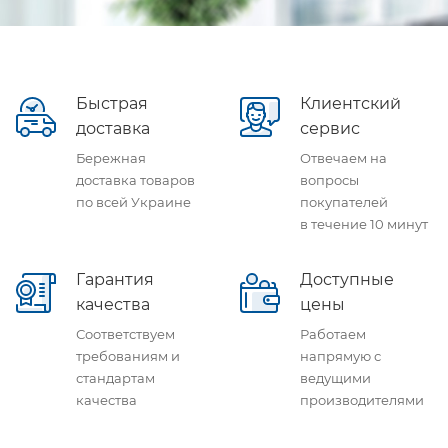
Быстрая
Клиентский
доставка
сервис
Бережная
Отвечаем на
доставка товаров
вопросы
по всей Украине
покупателей
в течение 10 минут
Гарантия
Доступные
качества
цены
Соответствуем
Работаем
требованиям и
напрямую с
стандартам
ведущими
качества
производителями