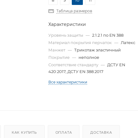
8
9
10
11
Таблица размеров
Характеристики
Уровень защиты
—
2.1.2.1 по EN 388
Материал покрытия перчаток
—
Латекс
Манжет
—
Трикотаж эластичный
Покрытие
—
неполное
Соответствие стандарту
—
ДСТУ EN
420:2017, ДСТУ EN 388:2017
Все характеристики
КАК КУПИТЬ
ОПЛАТА
ДОСТАВКА