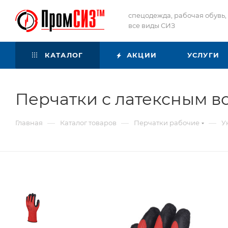
спецодежда, рабочая обувь,
все виды СИЗ
КАТАЛОГ
АКЦИИ
УСЛУГИ
Перчатки с латексным 
—
—
—
Главная
Каталог товаров
Перчатки рабочие
У