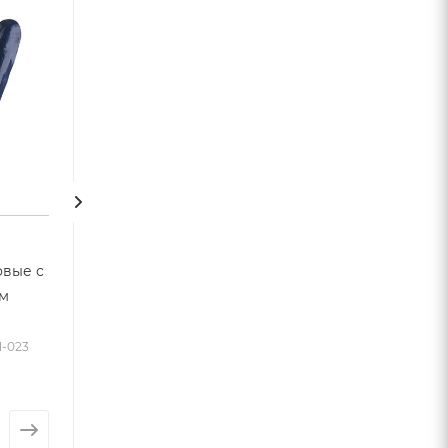
овые с
Перчатки х/б вязаные с
Перчатки кожа
м
ПВХ точкой 3 нити
Нет в наличии
Арт.: 04-01-016
Арт.: 04-01-051
Много
1-023
15.06
грн.
/пар
от
146.22 грн