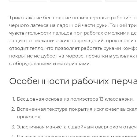
Трикотажные бесшовные полиэстеровые рабочие пе
черного латекса на ладонной части руки. Тонкий тр
чувствительности пальцев при работах с мелкими д
защиты от механических повреждений, проколов и п
отводит тепло, что позволяет работать руками комф
покрытие не дубеет на морозе, перчатки в условия
с оборудованием и материалами.
Особенности рабочих перча
Бесшовная основа из полиэстера 13 класс вязки.
Вспененная текстура покрытия исключает выскал
проколов.
Эластичная манжета с двойным оверлоком отвеч
На каждую полупару нанесена полная маркировк