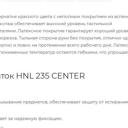
рчатки красного цвета с неполным покрытием из вспе
икотаж обеспечивает высокий уровень тактильной
еталями. Латексное покрытие гарантирует хороший уров
орезов. Тыльная сторона руки без покрытия, отлично «д
ортно и ловко на протяжении всего рабочего дня. Латек
х пониженных температур остаются гибкими, что упрощае
ток HNL 235 CENTER
ьзывание предметов, обеспечивает защиту от истирания
ает за надежную фиксацию.
а.