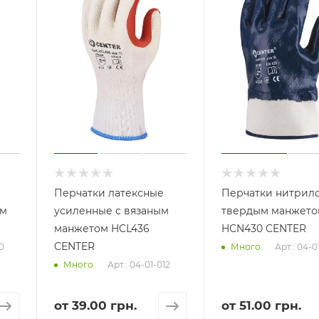
Перчатки латексные
Перчатки нитрил
ем
усиленные с вязаным
твердым манжето
манжетом HCL436
HСN430 CENTER
CENTER
0
Арт.: 04-0
Много
Арт.: 04-01-012
Много
от
39.00 грн.
от
51.00 грн.