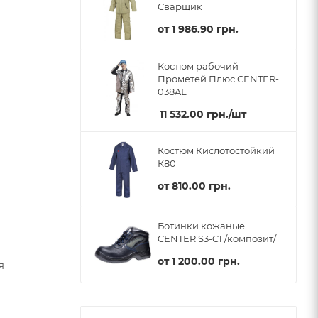
Сварщик
от
1 986.90 грн.
Костюм рабочий
Прометей Плюс CENTER-
038AL
11 532.00
грн.
/шт
Костюм Кислотостойкий
К80
от
810.00 грн.
Ботинки кожаные
CENTER S3-C1 /композит/
от
1 200.00 грн.
я