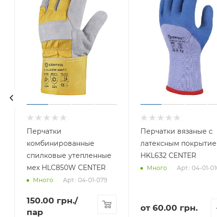
Перчатки
Перчатки вязаные с
комбинированные
латексным покрыти
спилковые утепленные
HKL632 CENTER
мех HLC850W CENTER
Арт.: 04-01-01
Много
Арт.: 04-01-079
Много
150.00
грн.
/
от
60.00 грн.
пар