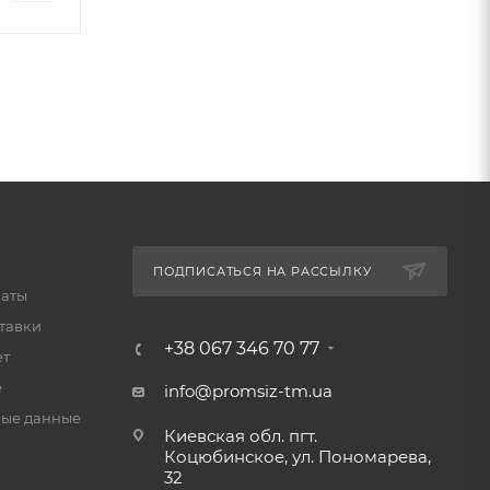
ПОДПИСАТЬСЯ НА РАССЫЛКУ
латы
тавки
+38 067 346 70 77
ет
е
info@promsiz-tm.ua
ые данные
Киевская обл. пгт.
Коцюбинское, ул. Пономарева,
32