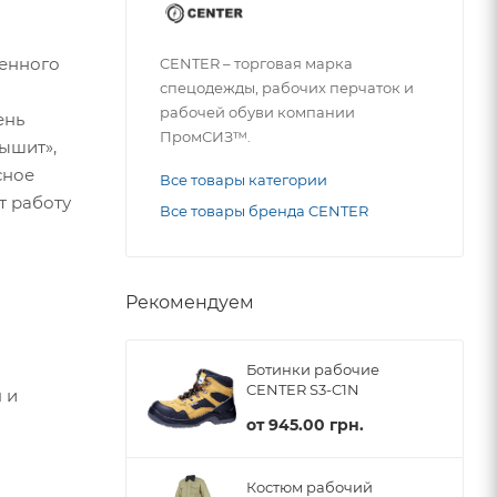
ненного
CENTER – торговая марка
спецодежды, рабочих перчаток и
рабочей обуви компании
ень
ПромСИЗ™.
ышит»,
сное
Все товары категории
т работу
Все товары бренда CENTER
Рекомендуем
Ботинки рабочие
CENTER S3-C1N
 и
от
945.00 грн.
Костюм рабочий