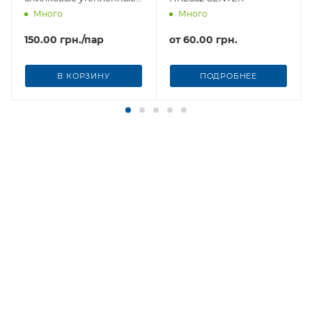
мех HLC850W CENTER
Много
Много
150.00
грн.
/пар
от
60.00 грн.
В КОРЗИНУ
ПОДРОБНЕЕ