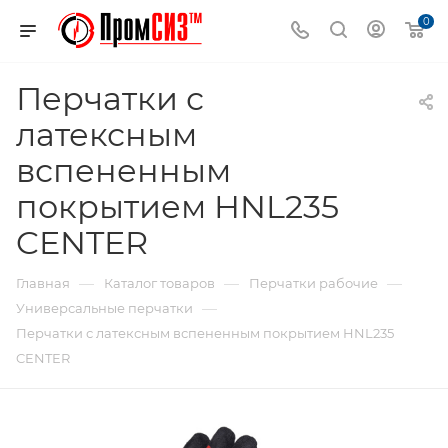
0
Перчатки с
латексным
вспененным
покрытием HNL235
CENTER
—
—
—
Главная
Каталог товаров
Перчатки рабочие
—
Универсальные перчатки
Перчатки с латексным вспененным покрытием HNL235
CENTER